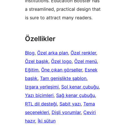
institutions. Education Booster has
a streamlined, practical design that
is sure to attract many readers.
Özellikler
Blog
, 
Özel arka plan
, 
Özel renkler
, 
Özel başlık
, 
Özel logo
, 
Özel menü
, 
Eğitim
, 
Öne çıkan görseller
, 
Esnek
başlık
, 
Tam genişlikte şablon
, 
Izgara yerleşimi
, 
Sol kenar çubuğu
, 
Yazı biçimleri
, 
Sağ kenar çubuğu
, 
RTL dil desteği
, 
Sabit yazı
, 
Tema
seçenekleri
, 
Dişli yorumlar
, 
Çeviri
hazır
, 
İki sütun