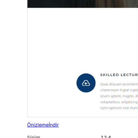
Önizleme
İndir
Sürüm
1.2.4