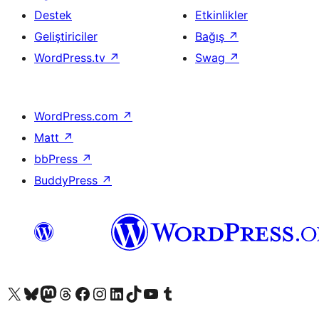
Destek
Etkinlikler
Geliştiriciler
Bağış
↗
WordPress.tv
↗
Swag
↗
WordPress.com
↗
Matt
↗
bbPress
↗
BuddyPress
↗
X (eski Twitter) hesabımıza bakın
Bluesky hesabımızı ziyaret edin
Mastodon hesabımızı ziyaret edin
Threads hesabımızı ziyaret edin
Facebook sayfamızı ziyaret edin
Instagram hesabımızı ziyaret edin
LinkedIn hesabımızı ziyaret edin
TikTok hesabımızı ziyaret edin
YouTube kanalımızı ziyaret edin
Tumblr hesabımızı ziyaret edin