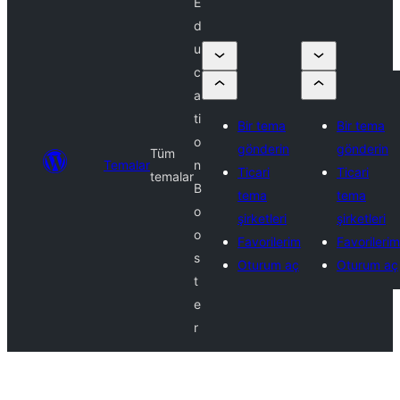
E
d
u
c
a
ti
Bir tema
Bir tema
o
gönderin
gönderin
Tüm
Temalar
n
Ticari
Ticari
temalar
B
tema
tema
o
şirketleri
şirketleri
o
Favorilerim
Favorilerim
s
Oturum aç
Oturum aç
t
e
r