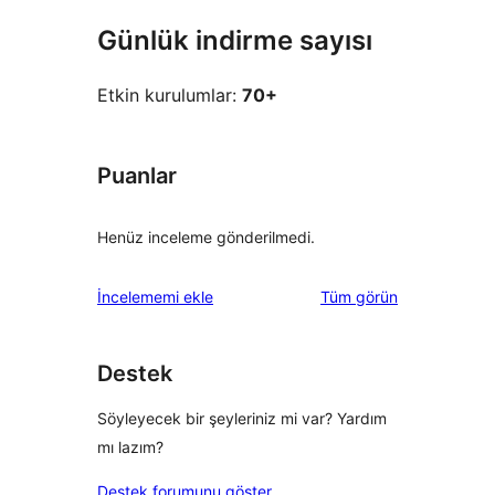
Günlük indirme sayısı
Etkin kurulumlar:
70+
Puanlar
Henüz inceleme gönderilmedi.
değerlendirmeleri
İncelememi ekle
Tüm
görün
Destek
Söyleyecek bir şeyleriniz mi var? Yardım
mı lazım?
Destek forumunu göster