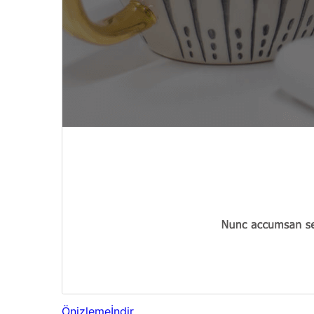
Önizleme
İndir