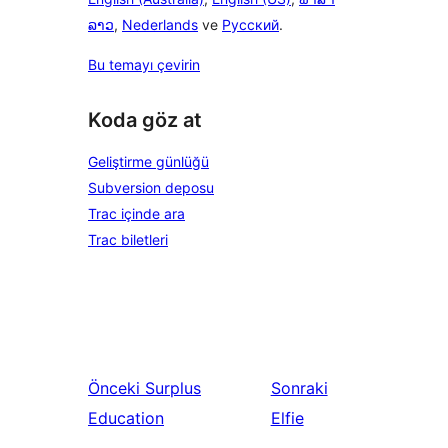
ລາວ
,
Nederlands
ve
Русский
.
Bu temayı çevirin
Koda göz at
Geliştirme günlüğü
Subversion deposu
Trac içinde ara
Trac biletleri
Önceki
Surplus
Sonraki
Education
Elfie