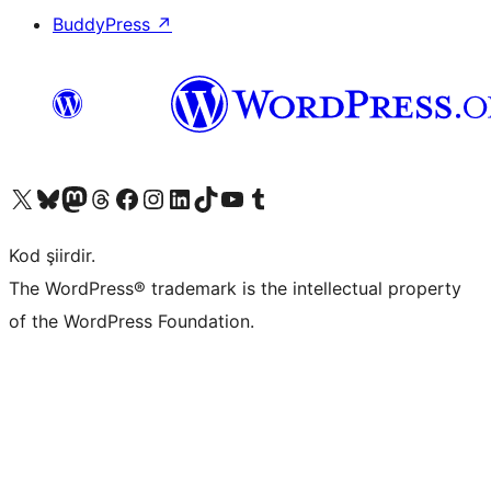
BuddyPress
↗
X (eski Twitter) hesabımıza bakın
Bluesky hesabımızı ziyaret edin
Mastodon hesabımızı ziyaret edin
Threads hesabımızı ziyaret edin
Facebook sayfamızı ziyaret edin
Instagram hesabımızı ziyaret edin
LinkedIn hesabımızı ziyaret edin
TikTok hesabımızı ziyaret edin
YouTube kanalımızı ziyaret edin
Tumblr hesabımızı ziyaret edin
Kod şiirdir.
The WordPress® trademark is the intellectual property
of the WordPress Foundation.