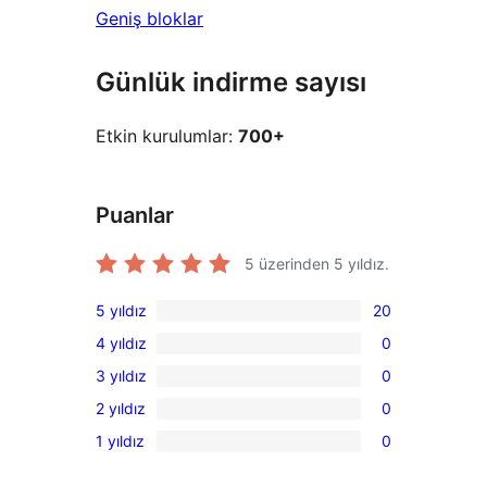
Geniş bloklar
Günlük indirme sayısı
Etkin kurulumlar:
700+
Puanlar
5 üzerinden
5
yıldız.
5 yıldız
20
20
4 yıldız
0
5
0
3 yıldız
0
yıldızlı
4
0
inceleme
2 yıldız
0
yıldızlı
3
0
inceleme
1 yıldız
0
yıldızlı
2
0
inceleme
yıldızlı
1