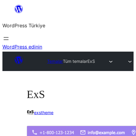
İçeriğe
geç
WordPress Türkiye
WordPress edinin
Temalar
Tüm temalar
ExS
ExS
exstheme