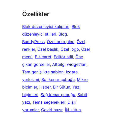
Özellikler
Blok düzenleyici kalıpları
, 
Blok
düzenleyici stilleri
, 
Blog
, 
BuddyPress
, 
Özel arka plan
, 
Özel
renkler
, 
Özel başlık
, 
Özel logo
, 
Özel
menü
, 
E-ticaret
, 
Editör stili
, 
Öne
çıkan görseller
, 
Altbilgi widget’ları
, 
Tam genişlikte şablon
, 
Izgara
yerleşimi
, 
Sol kenar çubuğu
, 
Mikro
biçimler
, 
Haber
, 
Bir Sütun
, 
Yazı
biçimleri
, 
Sağ kenar çubuğu
, 
Sabit
yazı
, 
Tema seçenekleri
, 
Dişli
yorumlar
, 
Çeviri hazır
, 
İki sütun
, 