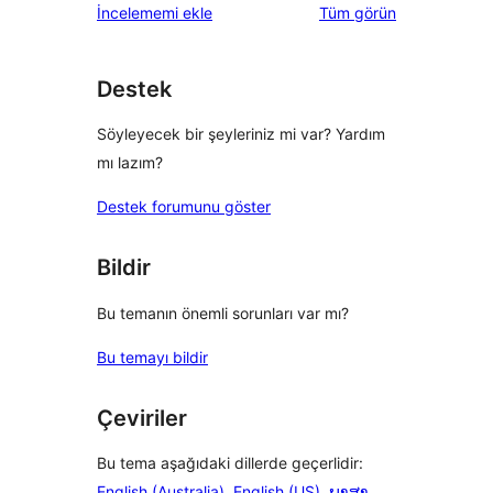
değerlendirmeleri
İncelememi ekle
Tüm
görün
inceleme
yıldızlı
inceleme
Destek
Söyleyecek bir şeyleriniz mi var? Yardım
mı lazım?
Destek forumunu göster
Bildir
Bu temanın önemli sorunları var mı?
Bu temayı bildir
Çeviriler
Bu tema aşağıdaki dillerde geçerlidir:
English (Australia)
,
English (US)
,
ພາສາ