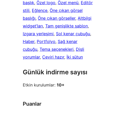
başlık
, 
Özel logo
, 
Özel menü
, 
Editör
stili
, 
Eğlence
, 
Öne çıkan görsel
başlığı
, 
Öne çıkan görseller
, 
Altbilgi
widget’ları
, 
Tam genişlikte şablon
, 
Izgara yerleşimi
, 
Sol kenar çubuğu
, 
Haber
, 
Portfolyo
, 
Sağ kenar
çubuğu
, 
Tema seçenekleri
, 
Dişli
yorumlar
, 
Çeviri hazır
, 
İki sütun
Günlük indirme sayısı
Etkin kurulumlar:
10+
Puanlar