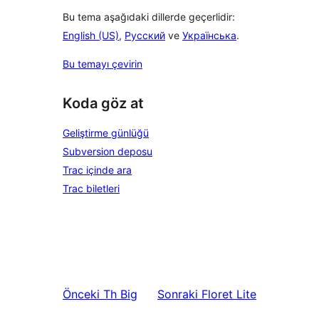
Bu tema aşağıdaki dillerde geçerlidir:
English (US)
,
Русский
ve
Українська
.
Bu temayı çevirin
Koda göz at
Geliştirme günlüğü
Subversion deposu
Trac içinde ara
Trac biletleri
Önceki
Th Big
Sonraki
Floret Lite