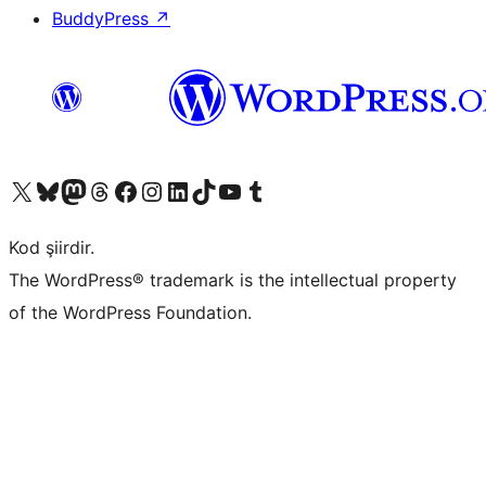
BuddyPress
↗
X (eski Twitter) hesabımıza bakın
Bluesky hesabımızı ziyaret edin
Mastodon hesabımızı ziyaret edin
Threads hesabımızı ziyaret edin
Facebook sayfamızı ziyaret edin
Instagram hesabımızı ziyaret edin
LinkedIn hesabımızı ziyaret edin
TikTok hesabımızı ziyaret edin
YouTube kanalımızı ziyaret edin
Tumblr hesabımızı ziyaret edin
Kod şiirdir.
The WordPress® trademark is the intellectual property
of the WordPress Foundation.