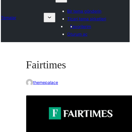
Bir tema gönderin
Temalar
Ticari tema şirketleri
Favorilerim
Oturum aç
Fairtimes
themepalace