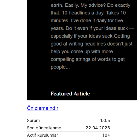
Önizleme
İndir
Sürüm
1.0.5
Son güncellenme
22.04.2026
Aktif kurulumlar
10+