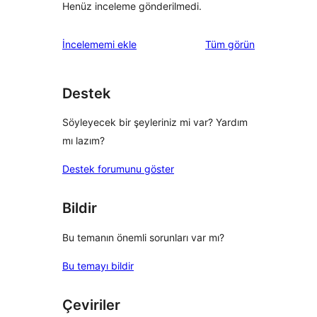
Henüz inceleme gönderilmedi.
değerlendirmeleri
İncelememi ekle
Tüm
görün
Destek
Söyleyecek bir şeyleriniz mi var? Yardım
mı lazım?
Destek forumunu göster
Bildir
Bu temanın önemli sorunları var mı?
Bu temayı bildir
Çeviriler