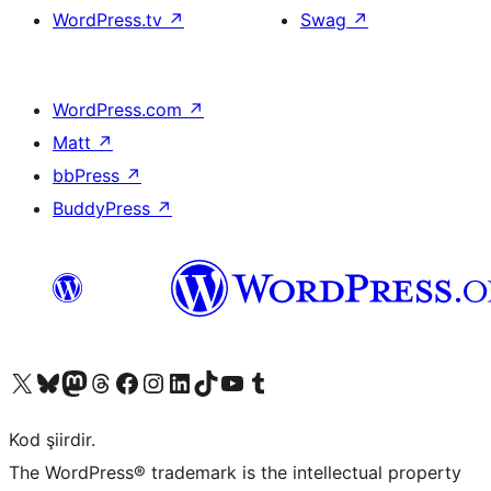
WordPress.tv
↗
Swag
↗
WordPress.com
↗
Matt
↗
bbPress
↗
BuddyPress
↗
X (eski Twitter) hesabımıza bakın
Bluesky hesabımızı ziyaret edin
Mastodon hesabımızı ziyaret edin
Threads hesabımızı ziyaret edin
Facebook sayfamızı ziyaret edin
Instagram hesabımızı ziyaret edin
LinkedIn hesabımızı ziyaret edin
TikTok hesabımızı ziyaret edin
YouTube kanalımızı ziyaret edin
Tumblr hesabımızı ziyaret edin
Kod şiirdir.
The WordPress® trademark is the intellectual property