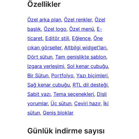
Özellikler
Özel arka plan
, 
Özel renkler
, 
Özel
başlık
, 
Özel logo
, 
Özel menü
, 
E-
ticaret
, 
Editör stili
, 
Eğlence
, 
Öne
çıkan görseller
, 
Altbilgi widget’ları
, 
Dört sütun
, 
Tam genişlikte şablon
, 
Izgara yerleşimi
, 
Sol kenar çubuğu
, 
Bir Sütun
, 
Portfolyo
, 
Yazı biçimleri
, 
Sağ kenar çubuğu
, 
RTL dil desteği
, 
Sabit yazı
, 
Tema seçenekleri
, 
Dişli
yorumlar
, 
Üç sütun
, 
Çeviri hazır
, 
İki
sütun
, 
Geniş bloklar
Günlük indirme sayısı