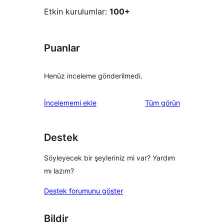
Etkin kurulumlar:
100+
Puanlar
Henüz inceleme gönderilmedi.
değerlendirmeleri
İncelememi ekle
Tüm
görün
Destek
Söyleyecek bir şeyleriniz mi var? Yardım
mı lazım?
Destek forumunu göster
Bildir