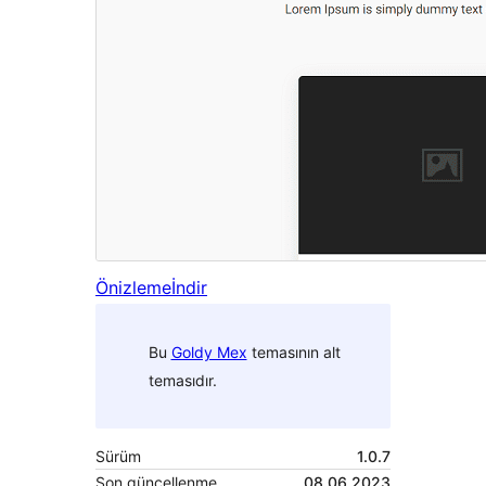
Önizleme
İndir
Bu
Goldy Mex
temasının alt
temasıdır.
Sürüm
1.0.7
Son güncellenme
08.06.2023