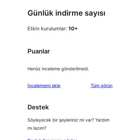
Günlük indirme sayısı
Etkin kurulumlar:
10+
Puanlar
Henüz inceleme gönderilmedi.
değerlendirmeleri
İncelememi ekle
Tüm
görün
Destek
Söyleyecek bir şeyleriniz mi var? Yardım
mı lazım?