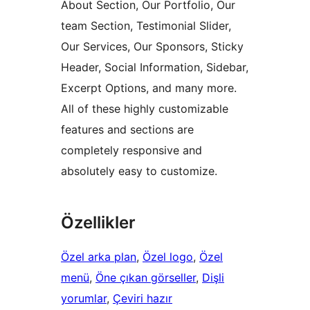
About Section, Our Portfolio, Our
team Section, Testimonial Slider,
Our Services, Our Sponsors, Sticky
Header, Social Information, Sidebar,
Excerpt Options, and many more.
All of these highly customizable
features and sections are
completely responsive and
absolutely easy to customize.
Özellikler
Özel arka plan
, 
Özel logo
, 
Özel
menü
, 
Öne çıkan görseller
, 
Dişli
yorumlar
, 
Çeviri hazır