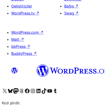
Geliştiriciler
Bağış
↗
WordPress.tv
↗
Swag
↗
WordPress.com
↗
Matt
↗
bbPress
↗
BuddyPress
↗
X (eski Twitter) hesabımıza bakın
Bluesky hesabımızı ziyaret edin
Mastodon hesabımızı ziyaret edin
Threads hesabımızı ziyaret edin
Facebook sayfamızı ziyaret edin
Instagram hesabımızı ziyaret edin
LinkedIn hesabımızı ziyaret edin
TikTok hesabımızı ziyaret edin
YouTube kanalımızı ziyaret edin
Tumblr hesabımızı ziyaret edin
Kod şiirdir.