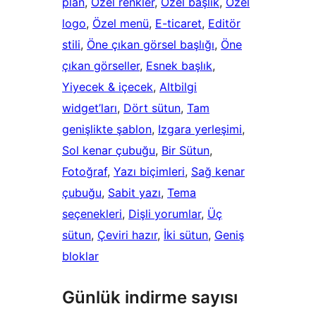
plan
, 
Özel renkler
, 
Özel başlık
, 
Özel
logo
, 
Özel menü
, 
E-ticaret
, 
Editör
stili
, 
Öne çıkan görsel başlığı
, 
Öne
çıkan görseller
, 
Esnek başlık
, 
Yiyecek & içecek
, 
Altbilgi
widget’ları
, 
Dört sütun
, 
Tam
genişlikte şablon
, 
Izgara yerleşimi
, 
Sol kenar çubuğu
, 
Bir Sütun
, 
Fotoğraf
, 
Yazı biçimleri
, 
Sağ kenar
çubuğu
, 
Sabit yazı
, 
Tema
seçenekleri
, 
Dişli yorumlar
, 
Üç
sütun
, 
Çeviri hazır
, 
İki sütun
, 
Geniş
bloklar
Günlük indirme sayısı