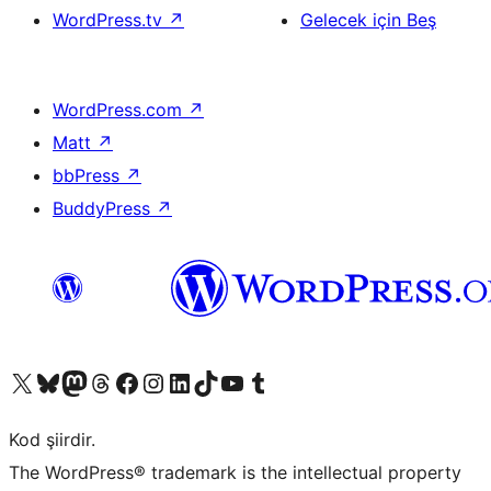
WordPress.tv
↗
Gelecek için Beş
WordPress.com
↗
Matt
↗
bbPress
↗
BuddyPress
↗
X (eski Twitter) hesabımıza bakın
Bluesky hesabımızı ziyaret edin
Mastodon hesabımızı ziyaret edin
Threads hesabımızı ziyaret edin
Facebook sayfamızı ziyaret edin
Instagram hesabımızı ziyaret edin
LinkedIn hesabımızı ziyaret edin
TikTok hesabımızı ziyaret edin
YouTube kanalımızı ziyaret edin
Tumblr hesabımızı ziyaret edin
Kod şiirdir.
The WordPress® trademark is the intellectual property