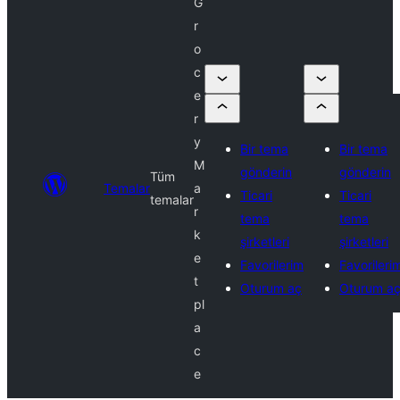
G
r
o
c
e
r
y
Bir tema
Bir tema
M
gönderin
gönderin
Tüm
Temalar
a
Ticari
Ticari
temalar
r
tema
tema
k
şirketleri
şirketleri
e
Favorilerim
Favorileri
t
Oturum aç
Oturum a
pl
a
c
e