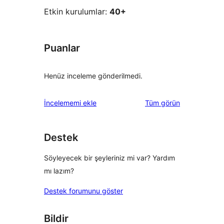
Etkin kurulumlar:
40+
Puanlar
Henüz inceleme gönderilmedi.
değerlendirmeleri
İncelememi ekle
Tüm
görün
Destek
Söyleyecek bir şeyleriniz mi var? Yardım
mı lazım?
Destek forumunu göster
Bildir