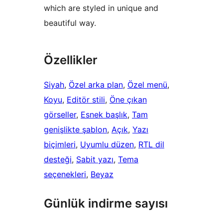
which are styled in unique and
beautiful way.
Özellikler
Siyah
, 
Özel arka plan
, 
Özel menü
, 
Koyu
, 
Editör stili
, 
Öne çıkan
görseller
, 
Esnek başlık
, 
Tam
genişlikte şablon
, 
Açık
, 
Yazı
biçimleri
, 
Uyumlu düzen
, 
RTL dil
desteği
, 
Sabit yazı
, 
Tema
seçenekleri
, 
Beyaz
Günlük indirme sayısı