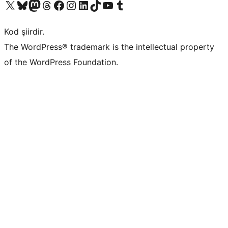
X (eski Twitter) hesabımıza bakın
Bluesky hesabımızı ziyaret edin
Mastodon hesabımızı ziyaret edin
Threads hesabımızı ziyaret edin
Facebook sayfamızı ziyaret edin
Instagram hesabımızı ziyaret edin
LinkedIn hesabımızı ziyaret edin
TikTok hesabımızı ziyaret edin
YouTube kanalımızı ziyaret edin
Tumblr hesabımızı ziyaret edin
Kod şiirdir.
The WordPress® trademark is the intellectual property
of the WordPress Foundation.