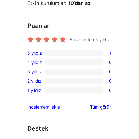
Etkin kurulumlar:
10’dan az
Puanlar
5 üzerinden
5
yıldız.
5 yıldız
1
1
4 yıldız
0
5
0
3 yıldız
0
yıldızlı
4
0
inceleme
2 yıldız
0
yıldızlı
3
0
inceleme
1 yıldız
0
yıldızlı
2
0
inceleme
yıldızlı
1
değerlendirmeleri
İncelememi ekle
Tüm
görün
inceleme
yıldızlı
inceleme
Destek