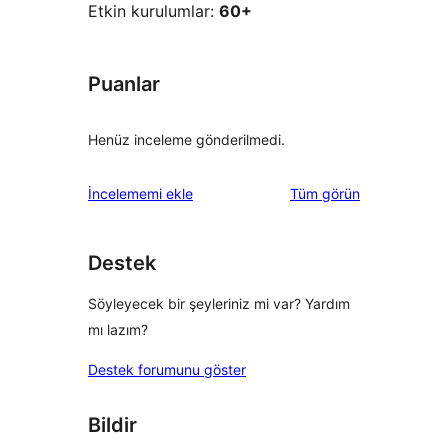
Etkin kurulumlar:
60+
Puanlar
Henüz inceleme gönderilmedi.
değerlendirmeleri
İncelememi ekle
Tüm
görün
Destek
Söyleyecek bir şeyleriniz mi var? Yardım
mı lazım?
Destek forumunu göster
Bildir