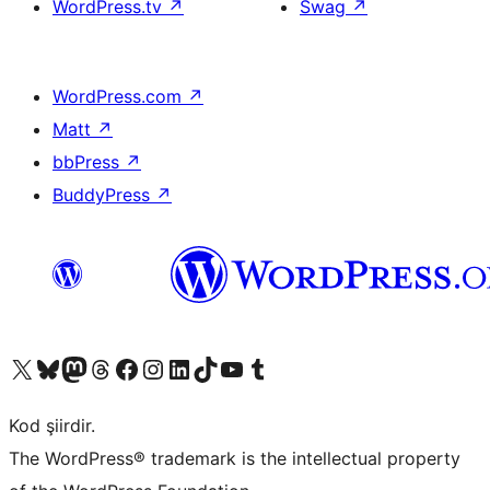
WordPress.tv
↗
Swag
↗
WordPress.com
↗
Matt
↗
bbPress
↗
BuddyPress
↗
X (eski Twitter) hesabımıza bakın
Bluesky hesabımızı ziyaret edin
Mastodon hesabımızı ziyaret edin
Threads hesabımızı ziyaret edin
Facebook sayfamızı ziyaret edin
Instagram hesabımızı ziyaret edin
LinkedIn hesabımızı ziyaret edin
TikTok hesabımızı ziyaret edin
YouTube kanalımızı ziyaret edin
Tumblr hesabımızı ziyaret edin
Kod şiirdir.
The WordPress® trademark is the intellectual property