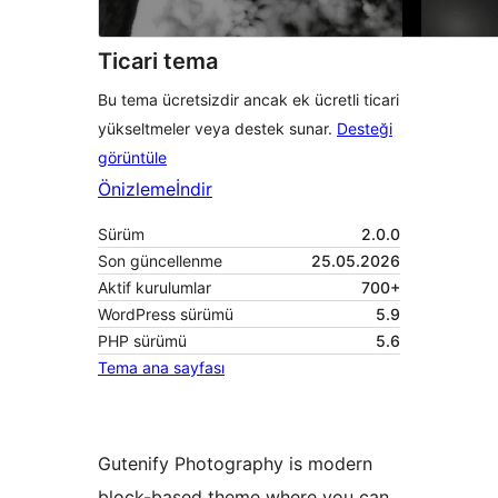
Ticari tema
Bu tema ücretsizdir ancak ek ücretli ticari
yükseltmeler veya destek sunar.
Desteği
görüntüle
Önizleme
İndir
Sürüm
2.0.0
Son güncellenme
25.05.2026
Aktif kurulumlar
700+
WordPress sürümü
5.9
PHP sürümü
5.6
Tema ana sayfası
Gutenify Photography is modern
block-based theme where you can