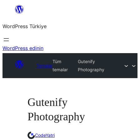
İçeriğe
geç
WordPress Türkiye
WordPress edinin
Tüm
Gutenify
Temalar
temalar
Photography
Gutenify
Photography
CodeYatri