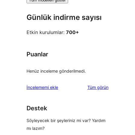
Tüm modelleri göster
Günlük indirme sayısı
Etkin kurulumlar:
700+
Puanlar
Henüz inceleme gönderilmedi.
değerlendirmeleri
İncelememi ekle
Tüm
görün
Destek
Söyleyecek bir şeyleriniz mi var? Yardım
mı lazım?