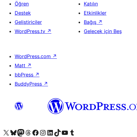
Öğren
Katılın
Destek
Etkinlikler
Geliştiriciler
Bağış
↗
WordPress.tv
↗
Gelecek için Beş
WordPress.com
↗
Matt
↗
bbPress
↗
BuddyPress
↗
X (eski Twitter) hesabımıza bakın
Bluesky hesabımızı ziyaret edin
Mastodon hesabımızı ziyaret edin
Threads hesabımızı ziyaret edin
Facebook sayfamızı ziyaret edin
Instagram hesabımızı ziyaret edin
LinkedIn hesabımızı ziyaret edin
TikTok hesabımızı ziyaret edin
YouTube kanalımızı ziyaret edin
Tumblr hesabımızı ziyaret edin