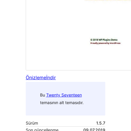
Önizleme
İndir
Bu
Twenty Seventeen
temasının alt temasıdır.
Sürüm
1.5.7
Son güncellenme
09.07.2019