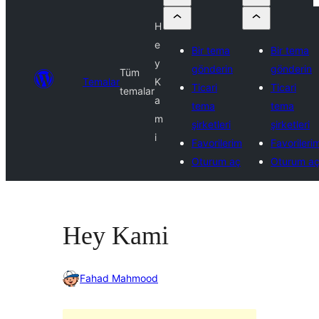
H
e
Bir tema
Bir tema
y
gönderin
gönderin
Tüm
Temalar
K
Ticari
Ticari
temalar
a
tema
tema
m
şirketleri
şirketleri
i
Favorilerim
Favorileri
Oturum aç
Oturum a
Hey Kami
Fahad Mahmood