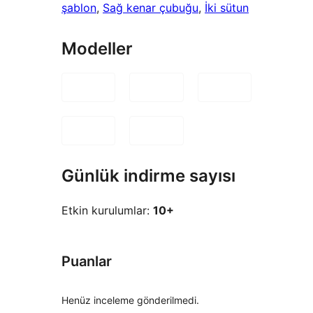
şablon
, 
Sağ kenar çubuğu
, 
İki sütun
Modeller
Günlük indirme sayısı
Etkin kurulumlar:
10+
Puanlar
Henüz inceleme gönderilmedi.