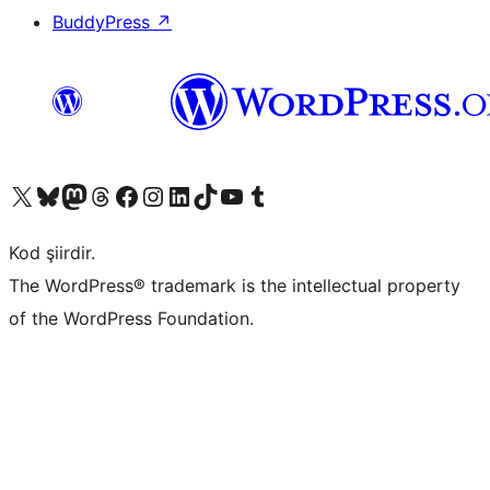
BuddyPress
↗
X (eski Twitter) hesabımıza bakın
Bluesky hesabımızı ziyaret edin
Mastodon hesabımızı ziyaret edin
Threads hesabımızı ziyaret edin
Facebook sayfamızı ziyaret edin
Instagram hesabımızı ziyaret edin
LinkedIn hesabımızı ziyaret edin
TikTok hesabımızı ziyaret edin
YouTube kanalımızı ziyaret edin
Tumblr hesabımızı ziyaret edin
Kod şiirdir.
The WordPress® trademark is the intellectual property
of the WordPress Foundation.