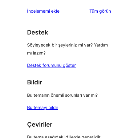
değerlendirmeleri
İncelememi ekle
Tüm
görün
Destek
Söyleyecek bir şeyleriniz mi var? Yardım
mı lazım?
Destek forumunu göster
Bildir
Bu temanın önemli sorunları var mı?
Bu temayı bildir
Çeviriler
Bu tema aşağıdaki dillerde geçerlidir: