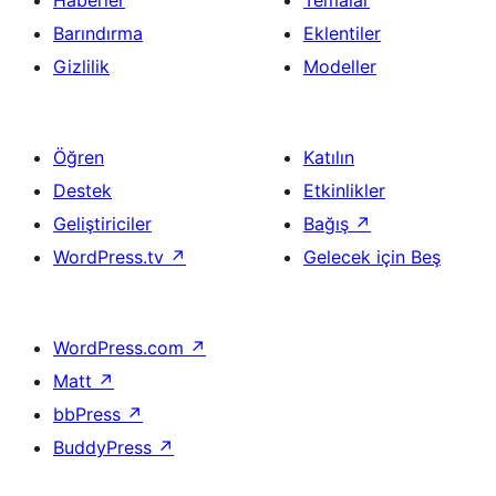
Haberler
Temalar
Barındırma
Eklentiler
Gizlilik
Modeller
Öğren
Katılın
Destek
Etkinlikler
Geliştiriciler
Bağış
↗
WordPress.tv
↗
Gelecek için Beş
WordPress.com
↗
Matt
↗
bbPress
↗
BuddyPress
↗