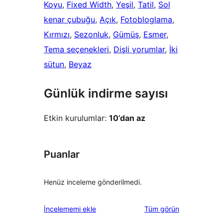
Koyu
, 
Fixed Width
, 
Yeşil
, 
Tatil
, 
Sol
kenar çubuğu
, 
Açık
, 
Fotobloglama
, 
Kırmızı
, 
Sezonluk
, 
Gümüş
, 
Esmer
, 
Tema seçenekleri
, 
Dişli yorumlar
, 
İki
sütun
, 
Beyaz
Günlük indirme sayısı
Etkin kurulumlar:
10’dan az
Puanlar
Henüz inceleme gönderilmedi.
değerlendirmeleri
İncelememi ekle
Tüm
görün