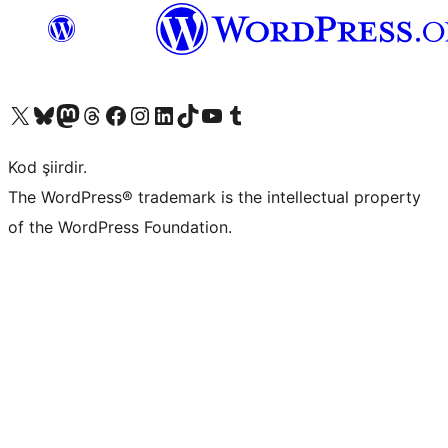
X (eski Twitter) hesabımıza bakın
Bluesky hesabımızı ziyaret edin
Mastodon hesabımızı ziyaret edin
Threads hesabımızı ziyaret edin
Facebook sayfamızı ziyaret edin
Instagram hesabımızı ziyaret edin
LinkedIn hesabımızı ziyaret edin
TikTok hesabımızı ziyaret edin
YouTube kanalımızı ziyaret edin
Tumblr hesabımızı ziyaret edin
Kod şiirdir.
The WordPress® trademark is the intellectual property
of the WordPress Foundation.