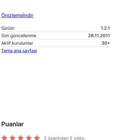
Önizleme
İndir
Sürüm
1.2.1
Son güncellenme
28.11.2011
Aktif kurulumlar
30+
Tema ana sayfası
Puanlar
5 üzerinden
5
yıldız.