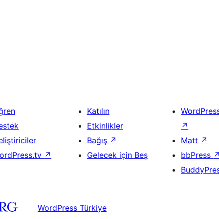
ğren
Katılın
WordPres
estek
Etkinlikler
↗
liştiriciler
Bağış
↗
Matt
↗
ordPress.tv
↗
Gelecek için Beş
bbPress
BuddyPre
WordPress Türkiye