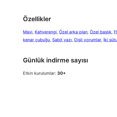
Özellikler
Mavi
, 
Kahverengi
, 
Özel arka plan
, 
Özel başlık
, 
F
kenar çubuğu
, 
Sabit yazı
, 
Dişli yorumlar
, 
İki süt
Günlük indirme sayısı
Etkin kurulumlar:
30+