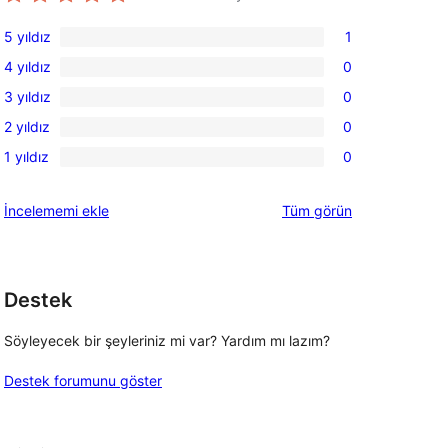
5 yıldız
1
1
4 yıldız
0
5
0
3 yıldız
0
yıldızlı
4
0
inceleme
2 yıldız
0
yıldızlı
3
0
inceleme
1 yıldız
0
yıldızlı
2
0
inceleme
yıldızlı
1
değerlendirmeleri
İncelememi ekle
Tüm
görün
inceleme
yıldızlı
inceleme
Destek
Söyleyecek bir şeyleriniz mi var? Yardım mı lazım?
Destek forumunu göster