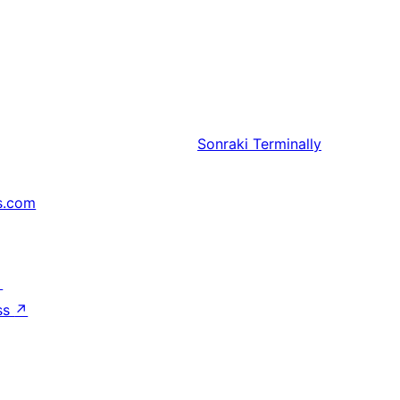
Sonraki
Terminally
s.com
↗
ss
↗