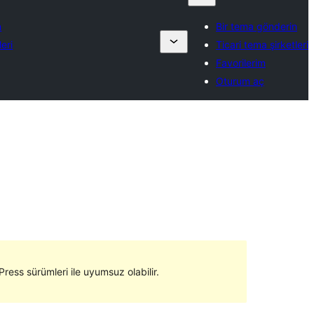
n
Bir tema gönderin
leri
Ticari tema şirketleri
Favorilerim
Oturum aç
ress sürümleri ile uyumsuz olabilir.