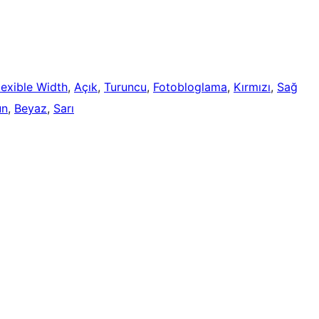
lexible Width
, 
Açık
, 
Turuncu
, 
Fotobloglama
, 
Kırmızı
, 
Sağ
un
, 
Beyaz
, 
Sarı