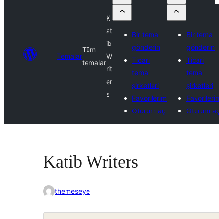
K
at
Bir tema
Bir tema
ib
gönderin
gönderin
Tüm
Temalar
W
Ticari
Ticari
temalar
rit
tema
tema
er
şirketleri
şirketleri
s
Favorilerim
Favorileri
Oturum aç
Oturum a
Katib Writers
themeseye