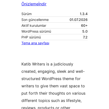
Önizleme
İndir
Sürüm
1.3.4
Son güncellenme
01.07.2026
Aktif kurulumlar
60+
WordPress sürümü
5.0
PHP sürümü
7.2
Tema ana sayfası
Katib Writers is a judiciously
created, engaging, sleek and well-
structured WordPress theme for
writers to give them vast space to
put forth their thoughts on various
different topics such as lifestyle,
reviews, products or other