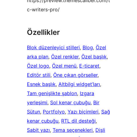
https://preview.themescaliber.com/t
c-writers-pro/
Özellikler
Blok düzenleyici stilleri
, 
Blog
, 
Özel
arka plan
, 
Özel renkler
, 
Özel başlık
, 
Özel logo
, 
Özel menü
, 
E-ticaret
, 
Editör stili
, 
Öne çıkan görseller
, 
Esnek başlık
, 
Altbilgi widget’ları
, 
Tam genişlikte şablon
, 
Izgara
yerleşimi
, 
Sol kenar çubuğu
, 
Bir
Sütun
, 
Portfolyo
, 
Yazı biçimleri
, 
Sağ
kenar çubuğu
, 
RTL dil desteği
, 
Sabit yazı
, 
Tema seçenekleri
, 
Dişli