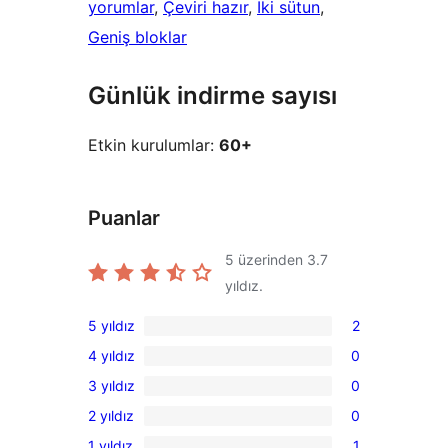
yorumlar
, 
Çeviri hazır
, 
İki sütun
, 
Geniş bloklar
Günlük indirme sayısı
Etkin kurulumlar:
60+
Puanlar
5 üzerinden
3.7
yıldız.
5 yıldız
2
2
4 yıldız
0
5
0
3 yıldız
0
yıldızlı
4
0
inceleme
2 yıldız
0
yıldızlı
3
0
inceleme
1 yıldız
1