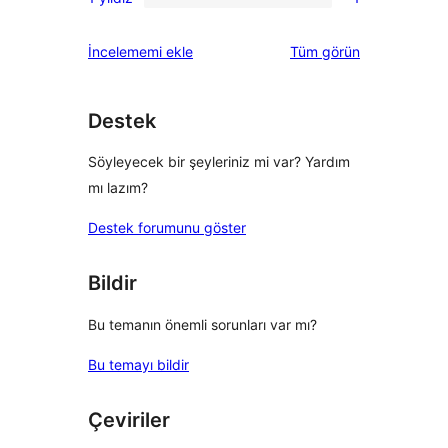
yıldızlı
2
1
inceleme
yıldızlı
1
değerlendirmeleri
İncelememi ekle
Tüm
görün
inceleme
yıldızlı
inceleme
Destek
Söyleyecek bir şeyleriniz mi var? Yardım
mı lazım?
Destek forumunu göster
Bildir
Bu temanın önemli sorunları var mı?
Bu temayı bildir
Çeviriler