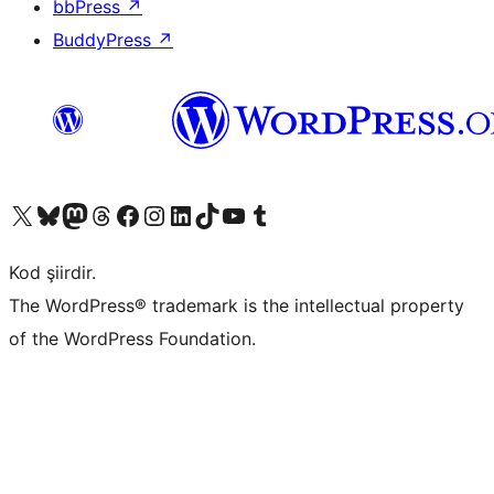
bbPress
↗
BuddyPress
↗
X (eski Twitter) hesabımıza bakın
Bluesky hesabımızı ziyaret edin
Mastodon hesabımızı ziyaret edin
Threads hesabımızı ziyaret edin
Facebook sayfamızı ziyaret edin
Instagram hesabımızı ziyaret edin
LinkedIn hesabımızı ziyaret edin
TikTok hesabımızı ziyaret edin
YouTube kanalımızı ziyaret edin
Tumblr hesabımızı ziyaret edin
Kod şiirdir.
The WordPress® trademark is the intellectual property
of the WordPress Foundation.