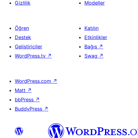
Gizlilik
Modeller
Öğren
Katılın
Destek
Etkinlikler
Geliştiriciler
Bağış
↗
WordPress.tv
↗
Swag
↗
WordPress.com
↗
Matt
↗
bbPress
↗
BuddyPress
↗