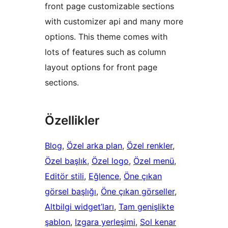
front page customizable sections
with customizer api and many more
options. This theme comes with
lots of features such as column
layout options for front page
sections.
Özellikler
Blog
, 
Özel arka plan
, 
Özel renkler
, 
Özel başlık
, 
Özel logo
, 
Özel menü
, 
Editör stili
, 
Eğlence
, 
Öne çıkan
görsel başlığı
, 
Öne çıkan görseller
, 
Altbilgi widget’ları
, 
Tam genişlikte
şablon
, 
Izgara yerleşimi
, 
Sol kenar