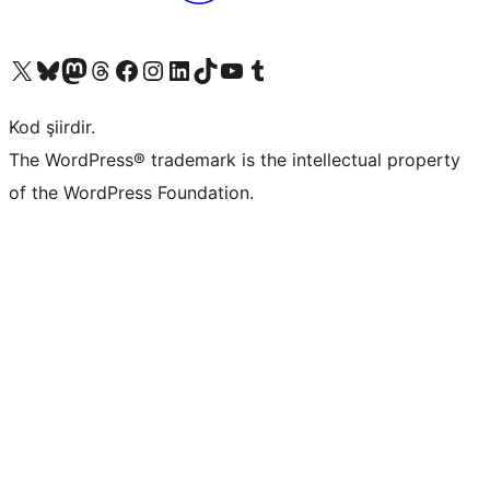
X (eski Twitter) hesabımıza bakın
Bluesky hesabımızı ziyaret edin
Mastodon hesabımızı ziyaret edin
Threads hesabımızı ziyaret edin
Facebook sayfamızı ziyaret edin
Instagram hesabımızı ziyaret edin
LinkedIn hesabımızı ziyaret edin
TikTok hesabımızı ziyaret edin
YouTube kanalımızı ziyaret edin
Tumblr hesabımızı ziyaret edin
Kod şiirdir.
The WordPress® trademark is the intellectual property
of the WordPress Foundation.