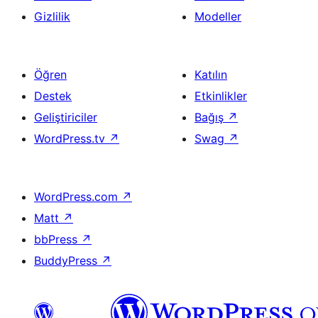
Gizlilik
Modeller
Öğren
Katılın
Destek
Etkinlikler
Geliştiriciler
Bağış
↗
WordPress.tv
↗
Swag
↗
WordPress.com
↗
Matt
↗
bbPress
↗
BuddyPress
↗