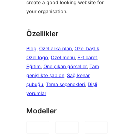
create a good looking website for
your organisation.
Özellikler
Blog
, 
Özel arka plan
, 
Özel başlık
, 
Özel logo
, 
Özel menü
, 
E-ticaret
, 
Eğitim
, 
Öne çıkan görseller
, 
Tam
genişlikte şablon
, 
Sağ kenar
çubuğu
, 
Tema seçenekleri
, 
Dişli
yorumlar
Modeller