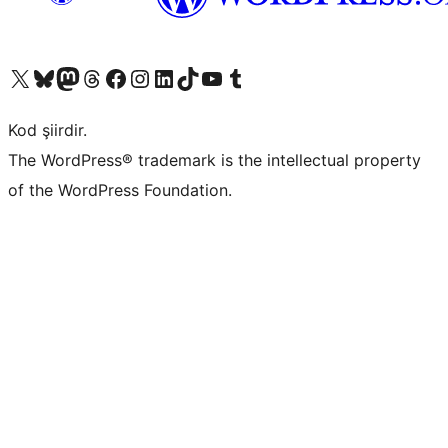
X (eski Twitter) hesabımıza bakın
Bluesky hesabımızı ziyaret edin
Mastodon hesabımızı ziyaret edin
Threads hesabımızı ziyaret edin
Facebook sayfamızı ziyaret edin
Instagram hesabımızı ziyaret edin
LinkedIn hesabımızı ziyaret edin
TikTok hesabımızı ziyaret edin
YouTube kanalımızı ziyaret edin
Tumblr hesabımızı ziyaret edin
Kod şiirdir.
The WordPress® trademark is the intellectual property
of the WordPress Foundation.