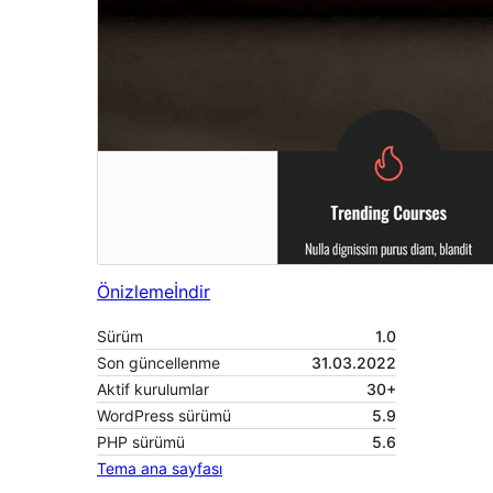
Önizleme
İndir
Sürüm
1.0
Son güncellenme
31.03.2022
Aktif kurulumlar
30+
WordPress sürümü
5.9
PHP sürümü
5.6
Tema ana sayfası