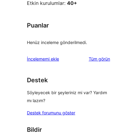
Etkin kurulumlar:
40+
Puanlar
Henüz inceleme gönderilmedi.
değerlendirmeleri
İncelememi ekle
Tüm
görün
Destek
Söyleyecek bir şeyleriniz mi var? Yardım
mı lazım?
Destek forumunu göster
Bildir