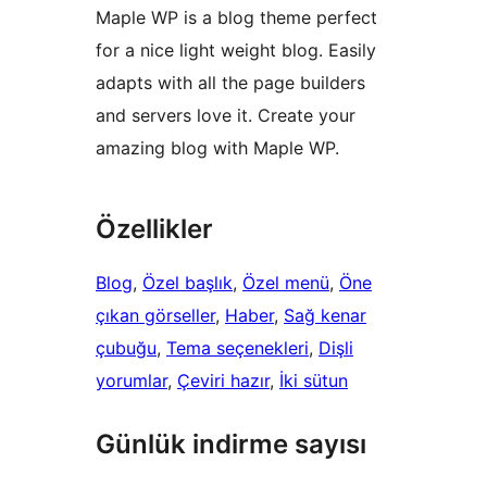
Maple WP is a blog theme perfect
for a nice light weight blog. Easily
adapts with all the page builders
and servers love it. Create your
amazing blog with Maple WP.
Özellikler
Blog
, 
Özel başlık
, 
Özel menü
, 
Öne
çıkan görseller
, 
Haber
, 
Sağ kenar
çubuğu
, 
Tema seçenekleri
, 
Dişli
yorumlar
, 
Çeviri hazır
, 
İki sütun
Günlük indirme sayısı