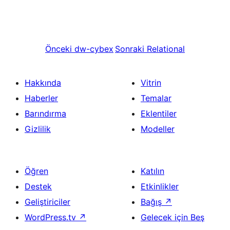
Önceki
dw-cybex
Sonraki
Relational
Hakkında
Vitrin
Haberler
Temalar
Barındırma
Eklentiler
Gizlilik
Modeller
Öğren
Katılın
Destek
Etkinlikler
Geliştiriciler
Bağış
↗
WordPress.tv
↗
Gelecek için Beş