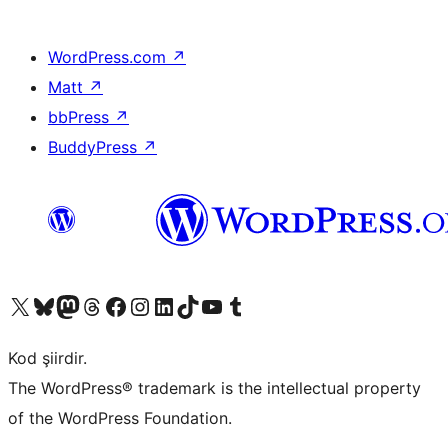
WordPress.com
↗
Matt
↗
bbPress
↗
BuddyPress
↗
X (eski Twitter) hesabımıza bakın
Bluesky hesabımızı ziyaret edin
Mastodon hesabımızı ziyaret edin
Threads hesabımızı ziyaret edin
Facebook sayfamızı ziyaret edin
Instagram hesabımızı ziyaret edin
LinkedIn hesabımızı ziyaret edin
TikTok hesabımızı ziyaret edin
YouTube kanalımızı ziyaret edin
Tumblr hesabımızı ziyaret edin
Kod şiirdir.
The WordPress® trademark is the intellectual property
of the WordPress Foundation.