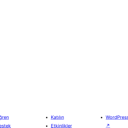
ğren
Katılın
WordPres
estek
Etkinlikler
↗