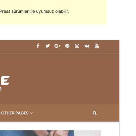
ress sürümleri ile uyumsuz olabilir.
Önizleme
İndir
Bu
Mocho Blog
temasının alt temasıdır.
Sürüm
1.0.1
Son güncellenme
30.09.2018
Aktif kurulumlar
10’dan az
WordPress sürümü
4.7
Tema ana sayfası