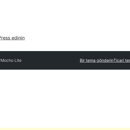
ress edinin
r
Mocho Lite
Bir tema gönderin
Ticari te