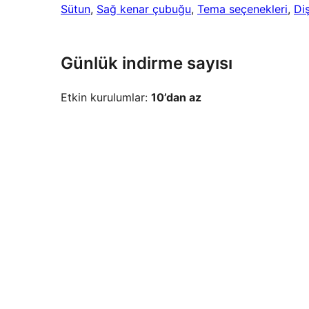
Sütun
, 
Sağ kenar çubuğu
, 
Tema seçenekleri
, 
Di
Günlük indirme sayısı
Etkin kurulumlar:
10’dan az