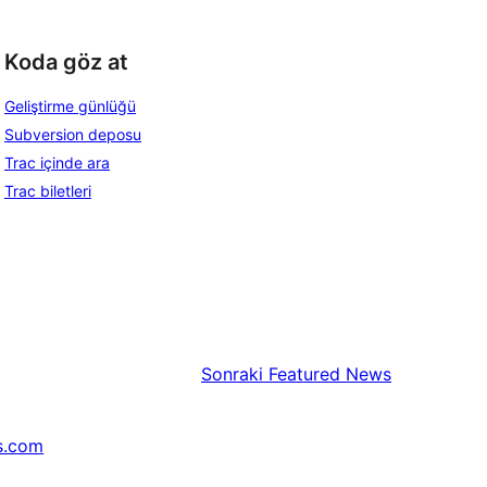
Koda göz at
Geliştirme günlüğü
Subversion deposu
Trac içinde ara
Trac biletleri
Sonraki
Featured News
s.com