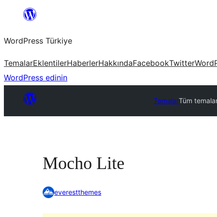
İçeriğe
geç
WordPress Türkiye
Temalar
Eklentiler
Haberler
Hakkında
Facebook
Twitter
WordP
WordPress edinin
Temalar
Tüm temala
Mocho Lite
everestthemes