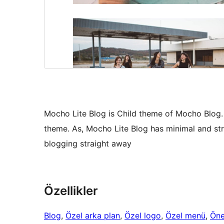
Mocho Lite Blog is Child theme of Mocho Blog. 
theme. As, Mocho Lite Blog has minimal and str
blogging straight away
Özellikler
Blog
, 
Özel arka plan
, 
Özel logo
, 
Özel menü
, 
Öne