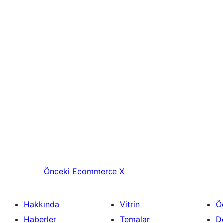
Önceki
Ecommerce X
Hakkında
Vitrin
Ö
Haberler
Temalar
D