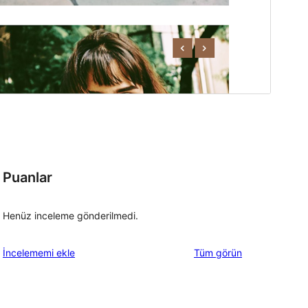
g
Puanlar
Henüz inceleme gönderilmedi.
değerlendirmeleri
İncelememi ekle
Tüm
görün