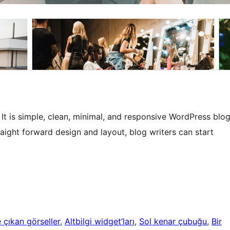
It is simple, clean, minimal, and responsive WordPress blo
aight forward design and layout, blog writers can start
 çıkan görseller
, 
Altbilgi widget’ları
, 
Sol kenar çubuğu
, 
Bir