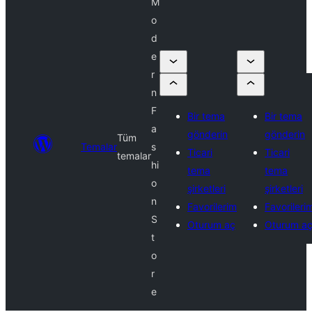
M
o
d
e
r
n
F
Bir tema
Bir tema
a
gönderin
gönderin
Tüm
Temalar
s
Ticari
Ticari
temalar
hi
tema
tema
o
şirketleri
şirketleri
n
Favorilerim
Favorileri
S
Oturum aç
Oturum a
t
o
r
e