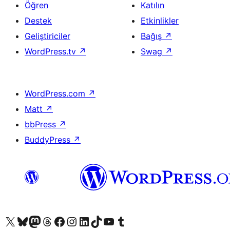
Öğren
Katılın
Destek
Etkinlikler
Geliştiriciler
Bağış
↗
WordPress.tv
↗
Swag
↗
WordPress.com
↗
Matt
↗
bbPress
↗
BuddyPress
↗
X (eski Twitter) hesabımıza bakın
Bluesky hesabımızı ziyaret edin
Mastodon hesabımızı ziyaret edin
Threads hesabımızı ziyaret edin
Facebook sayfamızı ziyaret edin
Instagram hesabımızı ziyaret edin
LinkedIn hesabımızı ziyaret edin
TikTok hesabımızı ziyaret edin
YouTube kanalımızı ziyaret edin
Tumblr hesabımızı ziyaret edin