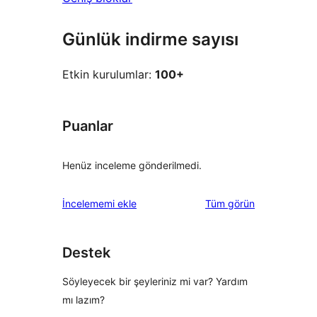
Günlük indirme sayısı
Etkin kurulumlar:
100+
Puanlar
Henüz inceleme gönderilmedi.
değerlendirmeleri
İncelememi ekle
Tüm
görün
Destek
Söyleyecek bir şeyleriniz mi var? Yardım
mı lazım?