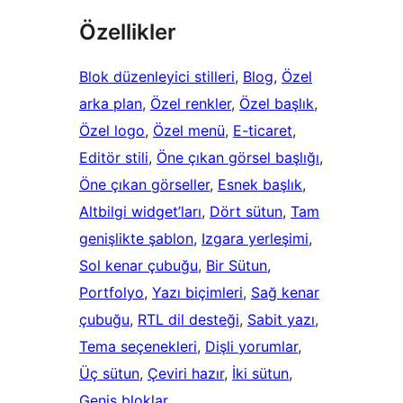
Özellikler
Blok düzenleyici stilleri
, 
Blog
, 
Özel
arka plan
, 
Özel renkler
, 
Özel başlık
, 
Özel logo
, 
Özel menü
, 
E-ticaret
, 
Editör stili
, 
Öne çıkan görsel başlığı
, 
Öne çıkan görseller
, 
Esnek başlık
, 
Altbilgi widget’ları
, 
Dört sütun
, 
Tam
genişlikte şablon
, 
Izgara yerleşimi
, 
Sol kenar çubuğu
, 
Bir Sütun
, 
Portfolyo
, 
Yazı biçimleri
, 
Sağ kenar
çubuğu
, 
RTL dil desteği
, 
Sabit yazı
, 
Tema seçenekleri
, 
Dişli yorumlar
, 
Üç sütun
, 
Çeviri hazır
, 
İki sütun
, 
Geniş bloklar