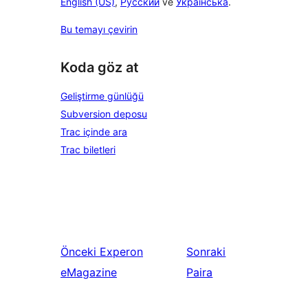
English (US)
,
Русский
ve
Українська
.
Bu temayı çevirin
Koda göz at
Geliştirme günlüğü
Subversion deposu
Trac içinde ara
Trac biletleri
Önceki
Experon
Sonraki
eMagazine
Paira