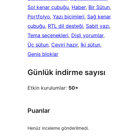
Sol kenar çubuğu
, 
Haber
, 
Bir Sütun
, 
Portfolyo
, 
Yazı biçimleri
, 
Sağ kenar
çubuğu
, 
RTL dil desteği
, 
Sabit yazı
, 
Tema seçenekleri
, 
Dişli yorumlar
, 
Üç sütun
, 
Çeviri hazır
, 
İki sütun
, 
Geniş bloklar
Günlük indirme sayısı
Etkin kurulumlar:
50+
Puanlar
Henüz inceleme gönderilmedi.