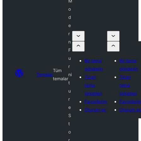
M
o
d
e
r
n
F
u
Bir tema
Bir tema
r
gönderin
gönderin
Tüm
Temalar
ni
Ticari
Ticari
temalar
t
tema
tema
u
şirketleri
şirketleri
r
Favorilerim
Favorileri
e
Oturum aç
Oturum a
S
t
o
r