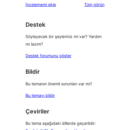
değerlendirmeleri
İncelememi ekle
Tüm
görün
Destek
Söyleyecek bir şeyleriniz mi var? Yardım
mı lazım?
Destek forumunu göster
Bildir
Bu temanın önemli sorunları var mı?
Bu temayı bildir
Çeviriler
Bu tema aşağıdaki dillerde geçerlidir: