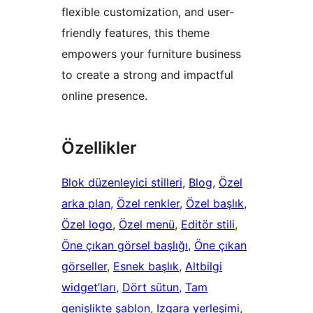
flexible customization, and user-
friendly features, this theme
empowers your furniture business
to create a strong and impactful
online presence.
Özellikler
Blok düzenleyici stilleri
, 
Blog
, 
Özel
arka plan
, 
Özel renkler
, 
Özel başlık
, 
Özel logo
, 
Özel menü
, 
Editör stili
, 
Öne çıkan görsel başlığı
, 
Öne çıkan
görseller
, 
Esnek başlık
, 
Altbilgi
widget’ları
, 
Dört sütun
, 
Tam
genişlikte şablon
, 
Izgara yerleşimi
, 