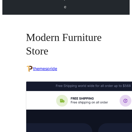
e
Modern Furniture
Store
themespride