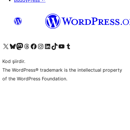
BuddyPress
↗
X (eski Twitter) hesabımıza bakın
Bluesky hesabımızı ziyaret edin
Mastodon hesabımızı ziyaret edin
Threads hesabımızı ziyaret edin
Facebook sayfamızı ziyaret edin
Instagram hesabımızı ziyaret edin
LinkedIn hesabımızı ziyaret edin
TikTok hesabımızı ziyaret edin
YouTube kanalımızı ziyaret edin
Tumblr hesabımızı ziyaret edin
Kod şiirdir.
The WordPress® trademark is the intellectual property
of the WordPress Foundation.