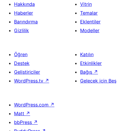
Hakkında
Vitrin
Haberler
Temalar
Barındırma
Eklentiler
Gizlilik
Modeller
Öğren
Katılın
Destek
Etkinlikler
Geliştiriciler
Bağış
↗
WordPress.tv
↗
Gelecek için Beş
WordPress.com
↗
Matt
↗
bbPress
↗