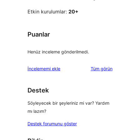
Etkin kurulumlar:
20+
Puanlar
Henüz inceleme gönderilmedi.
değerlendirmeleri
İncelememi ekle
Tüm
görün
Destek
Söyleyecek bir şeyleriniz mi var? Yardım
mı lazım?
Destek forumunu göster