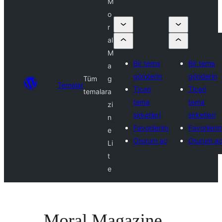
M
o
r
al
M
Bir tema
Bir tema
a
gönderin
gönderin
Tüm
g
Temalar
Ticari
Ticari
temalar
a
tema
tema
zi
şirketleri
şirketleri
n
Favorilerim
Favorileri
e
Oturum aç
Oturum a
Li
t
e
Moral Magazine