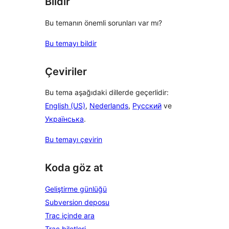
Bildir
Bu temanın önemli sorunları var mı?
Bu temayı bildir
Çeviriler
Bu tema aşağıdaki dillerde geçerlidir:
English (US)
,
Nederlands
,
Русский
ve
Українська
.
Bu temayı çevirin
Koda göz at
Geliştirme günlüğü
Subversion deposu
Trac içinde ara
Trac biletleri