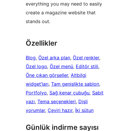
everything you may need to easily
create a magazine website that
stands out.
Özellikler
Blog
, 
Özel arka plan
, 
Özel renkler
, 
Özel logo
, 
Özel menü
, 
Editör stili
, 
Öne çıkan görseller
, 
Altbilgi
widget’ları
, 
Tam genişlikte şablon
, 
Portfolyo
, 
Sağ kenar çubuğu
, 
Sabit
yazı
, 
Tema seçenekleri
, 
Dişli
yorumlar
, 
Çeviri hazır
, 
İki sütun
Günlük indirme sayısı