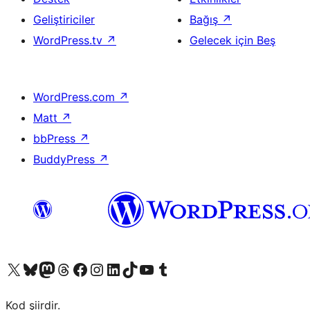
Geliştiriciler
Bağış
↗
WordPress.tv
↗
Gelecek için Beş
WordPress.com
↗
Matt
↗
bbPress
↗
BuddyPress
↗
X (eski Twitter) hesabımıza bakın
Bluesky hesabımızı ziyaret edin
Mastodon hesabımızı ziyaret edin
Threads hesabımızı ziyaret edin
Facebook sayfamızı ziyaret edin
Instagram hesabımızı ziyaret edin
LinkedIn hesabımızı ziyaret edin
TikTok hesabımızı ziyaret edin
YouTube kanalımızı ziyaret edin
Tumblr hesabımızı ziyaret edin
Kod şiirdir.