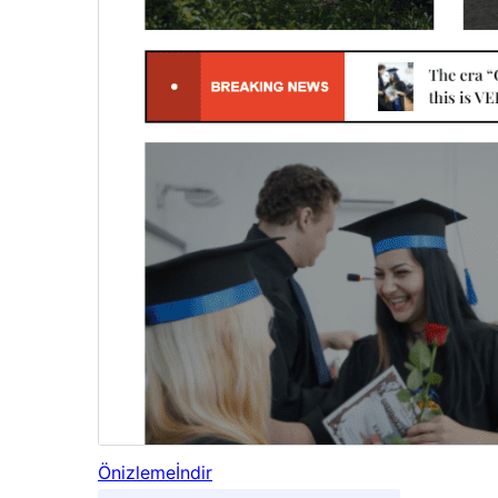
Önizleme
İndir