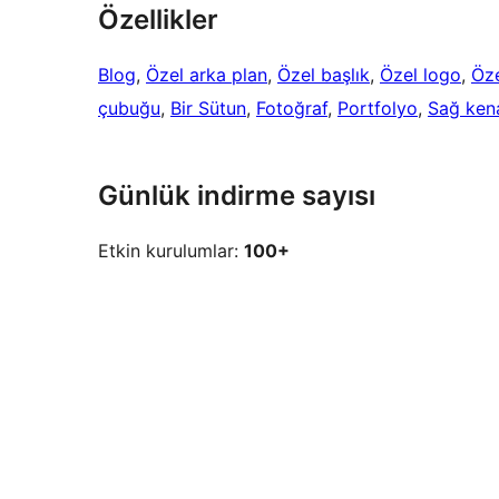
Özellikler
Blog
, 
Özel arka plan
, 
Özel başlık
, 
Özel logo
, 
Öz
çubuğu
, 
Bir Sütun
, 
Fotoğraf
, 
Portfolyo
, 
Sağ ken
Günlük indirme sayısı
Etkin kurulumlar:
100+