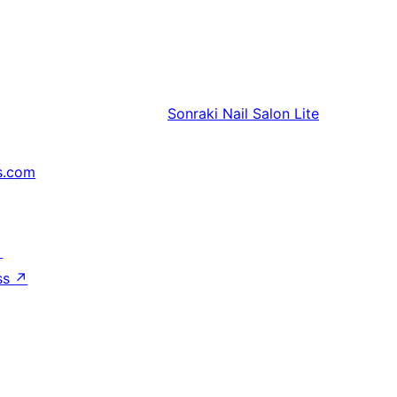
Sonraki
Nail Salon Lite
s.com
↗
ss
↗