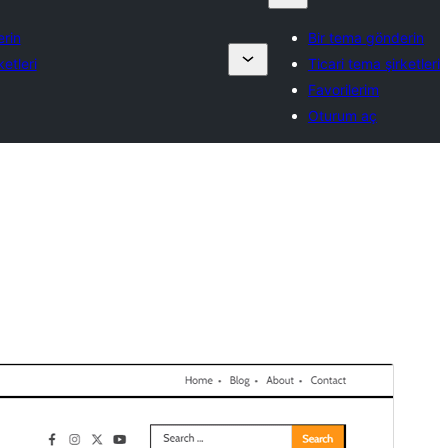
erin
Bir tema gönderin
ketleri
Ticari tema şirketleri
Favorilerim
Oturum aç
Ticari tema
Bu tema ücretsizdir ancak ek ücretli ticari
yükseltmeler veya destek sunar.
Desteği görüntüle