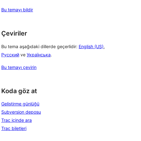
Bu temayı bildir
Çeviriler
Bu tema aşağıdaki dillerde geçerlidir:
English (US)
,
Русский
ve
Українська
.
Bu temayı çevirin
Koda göz at
Geliştirme günlüğü
Subversion deposu
Trac içinde ara
Trac biletleri