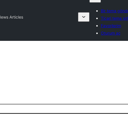
Bir tema gönd
ews Articles
Ticari tema şir
Favorilerim
Oturum aç