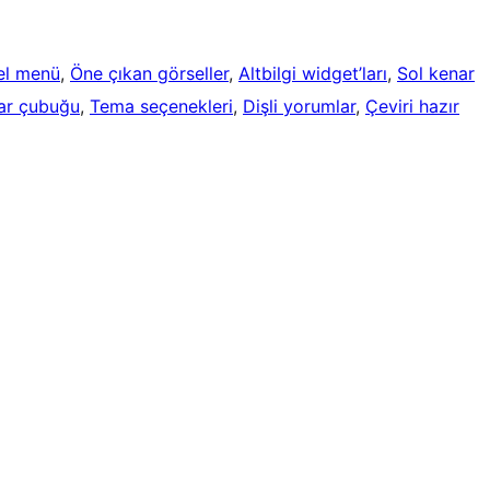
el menü
, 
Öne çıkan görseller
, 
Altbilgi widget’ları
, 
Sol kenar
ar çubuğu
, 
Tema seçenekleri
, 
Dişli yorumlar
, 
Çeviri hazır