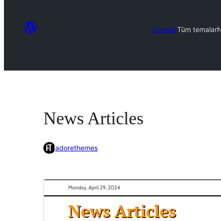
Temalar
Tüm temalar
N
News Articles
adorethemes