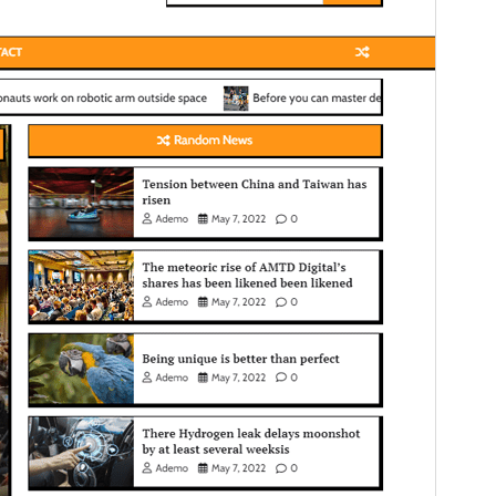
Önizleme
İndir
Sürüm
1.0.3
Son güncellenme
27.02.2026
Aktif kurulumlar
100+
WordPress sürümü
5.0
PHP sürümü
7.4
Tema ana sayfası