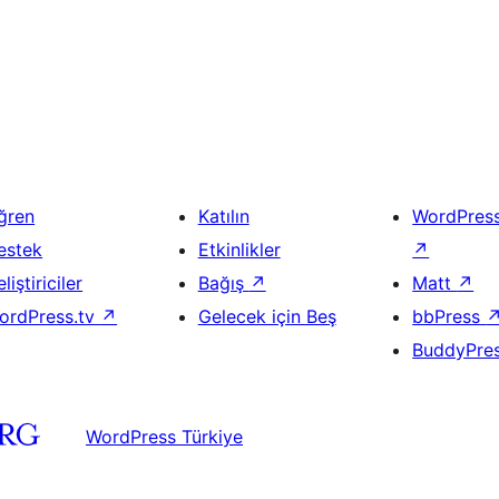
ğren
Katılın
WordPres
estek
Etkinlikler
↗
liştiriciler
Bağış
↗
Matt
↗
ordPress.tv
↗
Gelecek için Beş
bbPress
BuddyPre
WordPress Türkiye