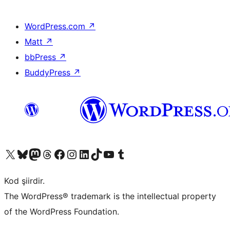
WordPress.com
↗
Matt
↗
bbPress
↗
BuddyPress
↗
X (eski Twitter) hesabımıza bakın
Bluesky hesabımızı ziyaret edin
Mastodon hesabımızı ziyaret edin
Threads hesabımızı ziyaret edin
Facebook sayfamızı ziyaret edin
Instagram hesabımızı ziyaret edin
LinkedIn hesabımızı ziyaret edin
TikTok hesabımızı ziyaret edin
YouTube kanalımızı ziyaret edin
Tumblr hesabımızı ziyaret edin
Kod şiirdir.
The WordPress® trademark is the intellectual property
of the WordPress Foundation.