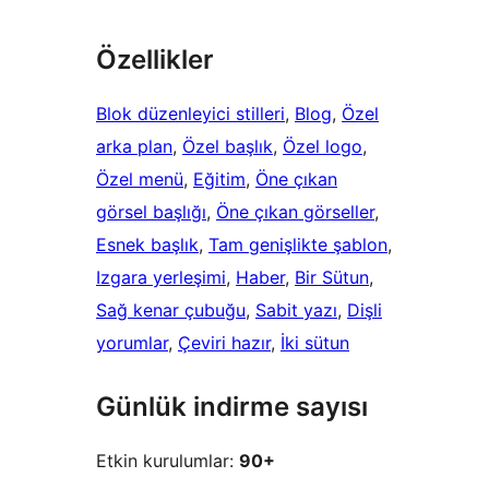
Özellikler
Blok düzenleyici stilleri
, 
Blog
, 
Özel
arka plan
, 
Özel başlık
, 
Özel logo
, 
Özel menü
, 
Eğitim
, 
Öne çıkan
görsel başlığı
, 
Öne çıkan görseller
, 
Esnek başlık
, 
Tam genişlikte şablon
, 
Izgara yerleşimi
, 
Haber
, 
Bir Sütun
, 
Sağ kenar çubuğu
, 
Sabit yazı
, 
Dişli
yorumlar
, 
Çeviri hazır
, 
İki sütun
Günlük indirme sayısı
Etkin kurulumlar:
90+