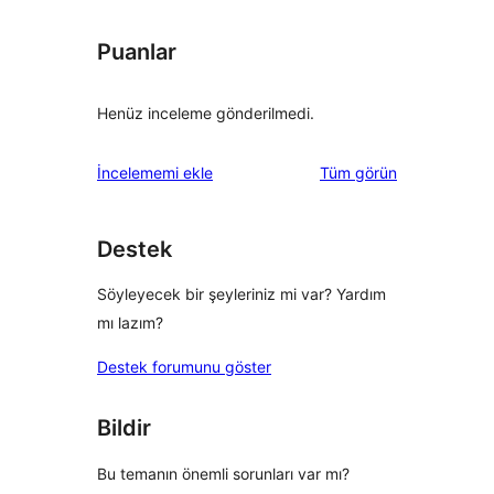
Puanlar
Henüz inceleme gönderilmedi.
değerlendirmeleri
İncelememi ekle
Tüm
görün
Destek
Söyleyecek bir şeyleriniz mi var? Yardım
mı lazım?
Destek forumunu göster
Bildir
Bu temanın önemli sorunları var mı?