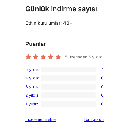
Günlük indirme sayısı
Etkin kurulumlar:
40+
Puanlar
5 üzerinden
5
yıldız.
5 yıldız
1
1
4 yıldız
0
5
0
3 yıldız
0
yıldızlı
4
0
inceleme
2 yıldız
0
yıldızlı
3
0
inceleme
1 yıldız
0
yıldızlı
2
0
inceleme
yıldızlı
1
değerlendirmeleri
İncelememi ekle
Tüm
görün
inceleme
yıldızlı