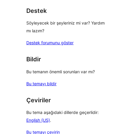
inceleme
Destek
Söyleyecek bir şeyleriniz mi var? Yardım
mı lazım?
Destek forumunu göster
Bildir
Bu temanın önemli sorunları var mı?
Bu temayı bildir
Çeviriler
Bu tema aşağıdaki dillerde geçerlidir:
English (US)
.
Bu temayı çevirin