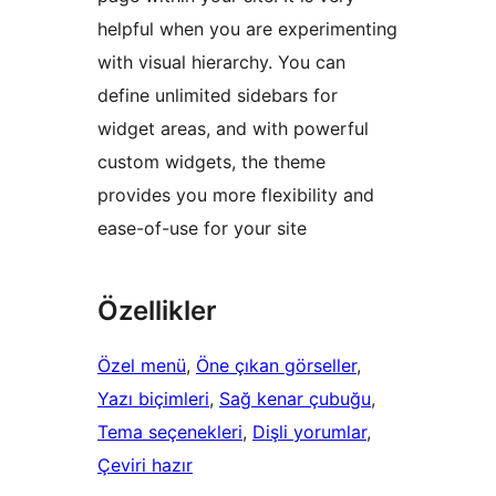
helpful when you are experimenting
with visual hierarchy. You can
define unlimited sidebars for
widget areas, and with powerful
custom widgets, the theme
provides you more flexibility and
ease-of-use for your site
Özellikler
Özel menü
, 
Öne çıkan görseller
, 
Yazı biçimleri
, 
Sağ kenar çubuğu
, 
Tema seçenekleri
, 
Dişli yorumlar
, 
Çeviri hazır