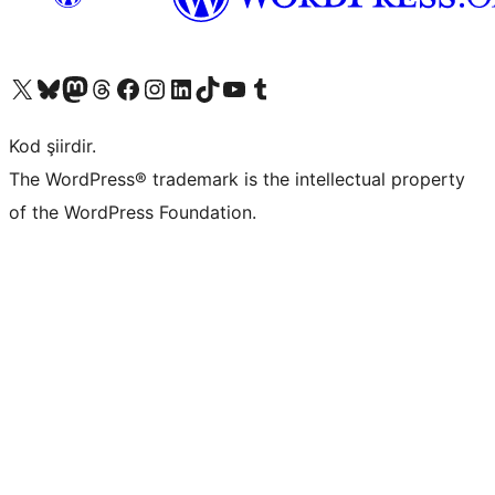
X (eski Twitter) hesabımıza bakın
Bluesky hesabımızı ziyaret edin
Mastodon hesabımızı ziyaret edin
Threads hesabımızı ziyaret edin
Facebook sayfamızı ziyaret edin
Instagram hesabımızı ziyaret edin
LinkedIn hesabımızı ziyaret edin
TikTok hesabımızı ziyaret edin
YouTube kanalımızı ziyaret edin
Tumblr hesabımızı ziyaret edin
Kod şiirdir.
The WordPress® trademark is the intellectual property
of the WordPress Foundation.