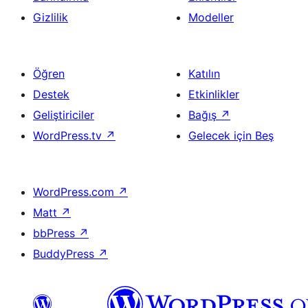
Gizlilik
Modeller
Öğren
Katılın
Destek
Etkinlikler
Geliştiriciler
Bağış
↗
WordPress.tv
↗
Gelecek için Beş
WordPress.com
↗
Matt
↗
bbPress
↗
BuddyPress
↗