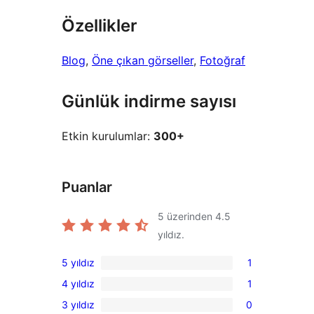
Özellikler
Blog
, 
Öne çıkan görseller
, 
Fotoğraf
Günlük indirme sayısı
Etkin kurulumlar:
300+
Puanlar
5 üzerinden
4.5
yıldız.
5 yıldız
1
1
4 yıldız
1
5
1
3 yıldız
0
yıldızlı
4
0