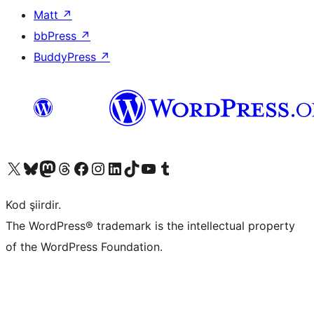
Matt
↗
bbPress
↗
BuddyPress
↗
X (eski Twitter) hesabımıza bakın
Bluesky hesabımızı ziyaret edin
Mastodon hesabımızı ziyaret edin
Threads hesabımızı ziyaret edin
Facebook sayfamızı ziyaret edin
Instagram hesabımızı ziyaret edin
LinkedIn hesabımızı ziyaret edin
TikTok hesabımızı ziyaret edin
YouTube kanalımızı ziyaret edin
Tumblr hesabımızı ziyaret edin
Kod şiirdir.
The WordPress® trademark is the intellectual property
of the WordPress Foundation.