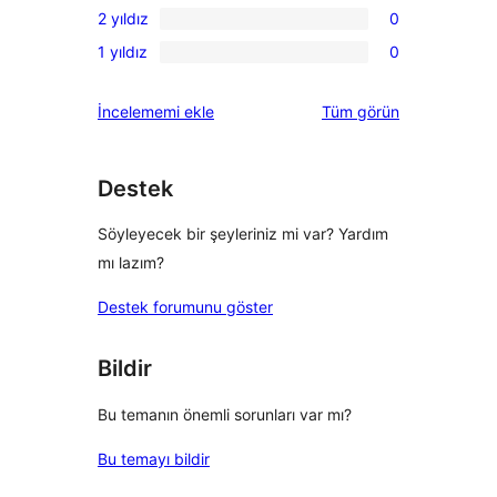
inceleme
2 yıldız
0
yıldızlı
3
0
inceleme
1 yıldız
0
yıldızlı
2
0
inceleme
yıldızlı
1
değerlendirmeleri
İncelememi ekle
Tüm
görün
inceleme
yıldızlı
inceleme
Destek
Söyleyecek bir şeyleriniz mi var? Yardım
mı lazım?
Destek forumunu göster
Bildir
Bu temanın önemli sorunları var mı?
Bu temayı bildir