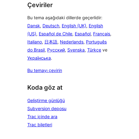
Çeviriler
Bu tema aşağıdaki dillerde geçerlidir:
Dansk
,
Deutsch
,
English (UK)
,
English
(US)
,
Español de Chile
,
Español
,
Français
,
Italiano
,
日本語
,
Nederlands
,
Português
do Brasil
,
Русский
,
Svenska
,
Türkçe
ve
Українська
.
Bu temayı çevirin
Koda göz at
Geliştirme günlüğü
Subversion deposu
Trac içinde ara
Trac biletleri