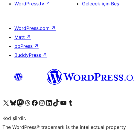
WordPress.tv
↗
Gelecek için Beş
WordPress.com
↗
Matt
↗
bbPress
↗
BuddyPress
↗
X (eski Twitter) hesabımıza bakın
Bluesky hesabımızı ziyaret edin
Mastodon hesabımızı ziyaret edin
Threads hesabımızı ziyaret edin
Facebook sayfamızı ziyaret edin
Instagram hesabımızı ziyaret edin
LinkedIn hesabımızı ziyaret edin
TikTok hesabımızı ziyaret edin
YouTube kanalımızı ziyaret edin
Tumblr hesabımızı ziyaret edin
Kod şiirdir.
The WordPress® trademark is the intellectual property