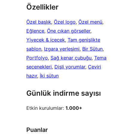
Özellikler
Özel başlık
, 
Özel logo
, 
Özel menü
, 
Eğlence
, 
Öne çıkan görseller
, 
Yiyecek & içecek
, 
Tam genişlikte
şablon
, 
Izgara yerleşimi
, 
Bir Sütun
, 
Portfolyo
, 
Sağ kenar çubuğu
, 
Tema
seçenekleri
, 
Dişli yorumlar
, 
Çeviri
hazır
, 
İki sütun
Günlük indirme sayısı
Etkin kurulumlar:
1.000+
Puanlar