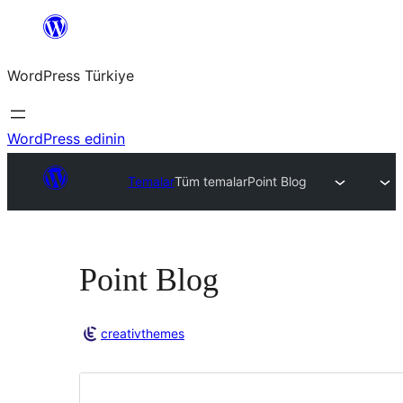
İçeriğe
geç
WordPress Türkiye
WordPress edinin
Temalar
Tüm temalar
Point Blog
Point Blog
creativthemes