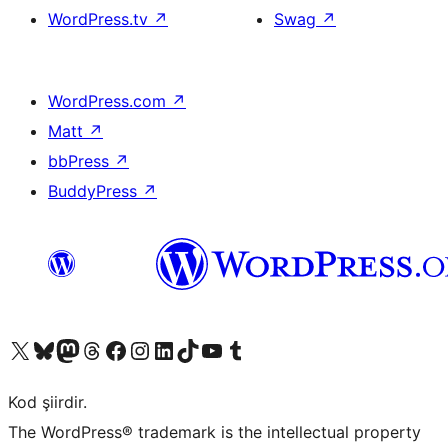
WordPress.tv
↗
Swag
↗
WordPress.com
↗
Matt
↗
bbPress
↗
BuddyPress
↗
X (eski Twitter) hesabımıza bakın
Bluesky hesabımızı ziyaret edin
Mastodon hesabımızı ziyaret edin
Threads hesabımızı ziyaret edin
Facebook sayfamızı ziyaret edin
Instagram hesabımızı ziyaret edin
LinkedIn hesabımızı ziyaret edin
TikTok hesabımızı ziyaret edin
YouTube kanalımızı ziyaret edin
Tumblr hesabımızı ziyaret edin
Kod şiirdir.
The WordPress® trademark is the intellectual property