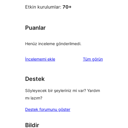
Etkin kurulumlar:
70+
Puanlar
Henüz inceleme gönderilmedi.
değerlendirmeleri
İncelememi ekle
Tüm
görün
Destek
Söyleyecek bir şeyleriniz mi var? Yardım
mı lazım?
Destek forumunu göster
Bildir