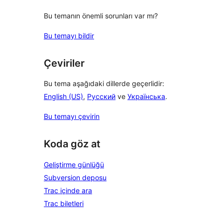
Bu temanın önemli sorunları var mı?
Bu temayı bildir
Çeviriler
Bu tema aşağıdaki dillerde geçerlidir:
English (US)
,
Русский
ve
Українська
.
Bu temayı çevirin
Koda göz at
Geliştirme günlüğü
Subversion deposu
Trac içinde ara
Trac biletleri