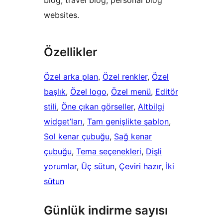
blog, travel blog, personal blog
websites.
Özellikler
Özel arka plan
, 
Özel renkler
, 
Özel
başlık
, 
Özel logo
, 
Özel menü
, 
Editör
stili
, 
Öne çıkan görseller
, 
Altbilgi
widget’ları
, 
Tam genişlikte şablon
, 
Sol kenar çubuğu
, 
Sağ kenar
çubuğu
, 
Tema seçenekleri
, 
Dişli
yorumlar
, 
Üç sütun
, 
Çeviri hazır
, 
İki
sütun
Günlük indirme sayısı