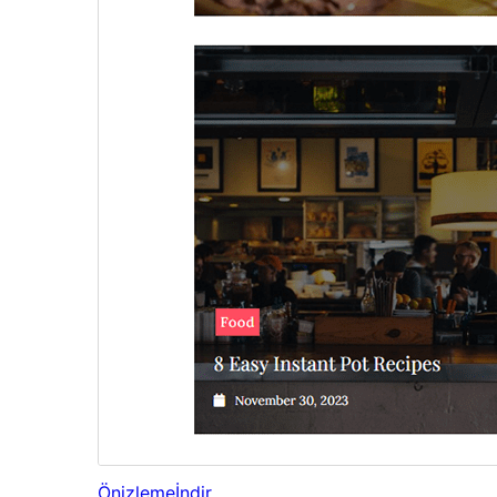
Önizleme
İndir