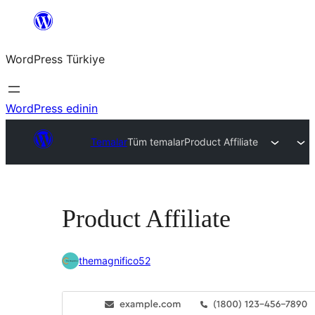
İçeriğe
geç
WordPress Türkiye
WordPress edinin
Temalar
Tüm temalar
Product Affiliate
Product Affiliate
themagnifico52