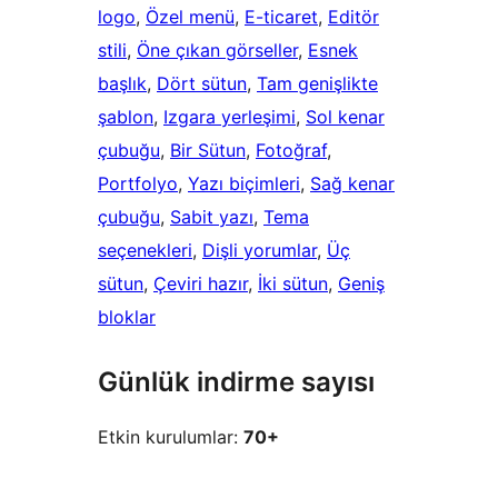
logo
, 
Özel menü
, 
E-ticaret
, 
Editör
stili
, 
Öne çıkan görseller
, 
Esnek
başlık
, 
Dört sütun
, 
Tam genişlikte
şablon
, 
Izgara yerleşimi
, 
Sol kenar
çubuğu
, 
Bir Sütun
, 
Fotoğraf
, 
Portfolyo
, 
Yazı biçimleri
, 
Sağ kenar
çubuğu
, 
Sabit yazı
, 
Tema
seçenekleri
, 
Dişli yorumlar
, 
Üç
sütun
, 
Çeviri hazır
, 
İki sütun
, 
Geniş
bloklar
Günlük indirme sayısı
Etkin kurulumlar:
70+