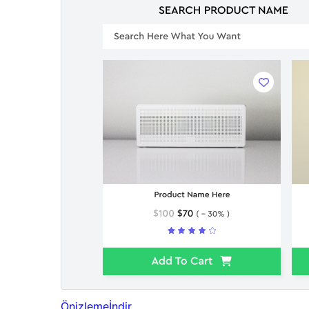
Önizleme
İndir