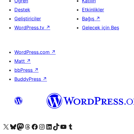
Öğren
Katılın
Destek
Etkinlikler
Geliştiriciler
Bağış
↗
WordPress.tv
↗
Gelecek için Beş
WordPress.com
↗
Matt
↗
bbPress
↗
BuddyPress
↗
X (eski Twitter) hesabımıza bakın
Bluesky hesabımızı ziyaret edin
Mastodon hesabımızı ziyaret edin
Threads hesabımızı ziyaret edin
Facebook sayfamızı ziyaret edin
Instagram hesabımızı ziyaret edin
LinkedIn hesabımızı ziyaret edin
TikTok hesabımızı ziyaret edin
YouTube kanalımızı ziyaret edin
Tumblr hesabımızı ziyaret edin