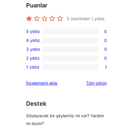
Puanlar
5 üzerinden
1
yıldız.
5 yıldız
0
0
4 yıldız
0
5
0
3 yıldız
0
yıldızlı
4
0
inceleme
2 yıldız
0
yıldızlı
3
0
inceleme
1 yıldız
1
yıldızlı
2
1
inceleme
yıldızlı
1
değerlendirmeleri
İncelememi ekle
Tüm
görün
inceleme
yıldızlı
inceleme
Destek
Söyleyecek bir şeyleriniz mi var? Yardım
mı lazım?