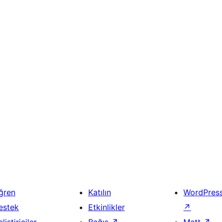
ğren
Katılın
WordPres
estek
Etkinlikler
↗