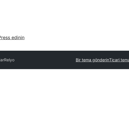
ress edinin
ar
Relyo
Bir tema gönderin
Ticari tema