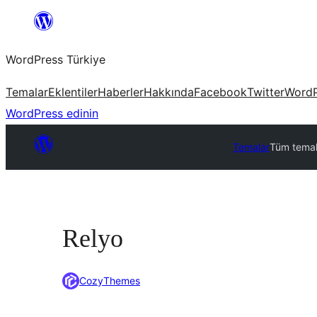
İçeriğe
geç
WordPress Türkiye
Temalar
Eklentiler
Haberler
Hakkında
Facebook
Twitter
WordP
WordPress edinin
Temalar
Tüm temal
Relyo
CozyThemes