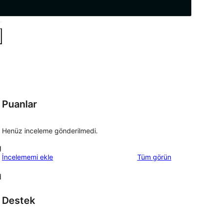
Puanlar
Henüz inceleme gönderilmedi.
g
değerlendirmeleri
İncelememi ekle
Tüm
görün
d
Destek