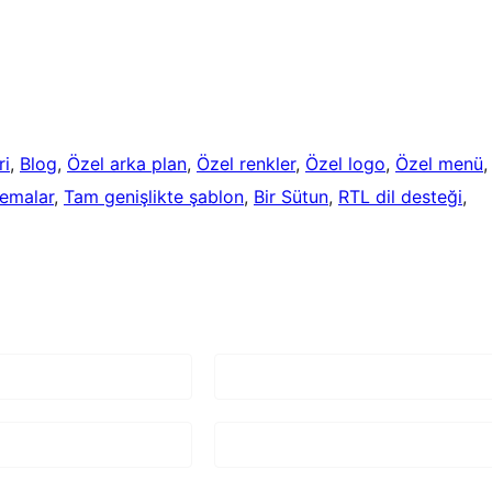
ri
, 
Blog
, 
Özel arka plan
, 
Özel renkler
, 
Özel logo
, 
Özel menü
,
temalar
, 
Tam genişlikte şablon
, 
Bir Sütun
, 
RTL dil desteği
, 