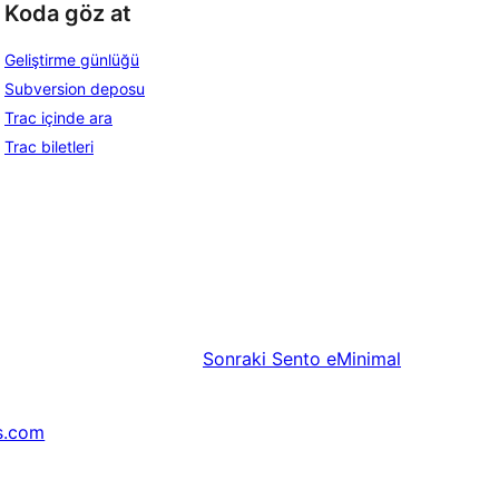
Koda göz at
Geliştirme günlüğü
Subversion deposu
Trac içinde ara
Trac biletleri
Sonraki
Sento eMinimal
s.com