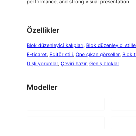
performance, and strong visual presentation.
Özellikler
Blok düzenleyici kalıpları
, 
Blok düzenleyici stille
E-ticaret
, 
Editör stili
, 
Öne çıkan görseller
, 
Blok 
Dişli yorumlar
, 
Çeviri hazır
, 
Geniş bloklar
Modeller