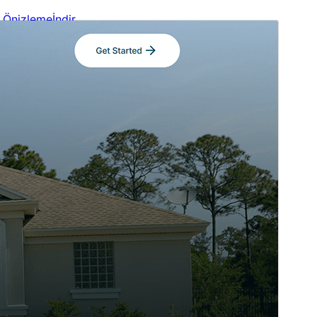
Önizleme
İndir
Sürüm
1.0.4
Son güncellenme
19.03.2026
Aktif kurulumlar
70+
WordPress sürümü
5.9
PHP sürümü
7.4