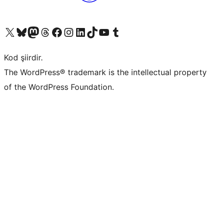
X (eski Twitter) hesabımıza bakın
Bluesky hesabımızı ziyaret edin
Mastodon hesabımızı ziyaret edin
Threads hesabımızı ziyaret edin
Facebook sayfamızı ziyaret edin
Instagram hesabımızı ziyaret edin
LinkedIn hesabımızı ziyaret edin
TikTok hesabımızı ziyaret edin
YouTube kanalımızı ziyaret edin
Tumblr hesabımızı ziyaret edin
Kod şiirdir.
The WordPress® trademark is the intellectual property
of the WordPress Foundation.