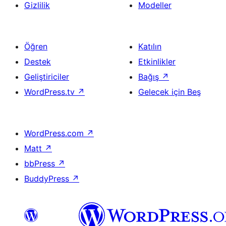
Gizlilik
Modeller
Öğren
Katılın
Destek
Etkinlikler
Geliştiriciler
Bağış
↗
WordPress.tv
↗
Gelecek için Beş
WordPress.com
↗
Matt
↗
bbPress
↗
BuddyPress
↗