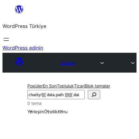
İçeriğe
geç
WordPress Türkiye
WordPress edinin
Temalar
Popüler
En Son
Topluluk
Ticari
Blok temalar
Ara
0 tema
Yerleşim
Özellik
Konu