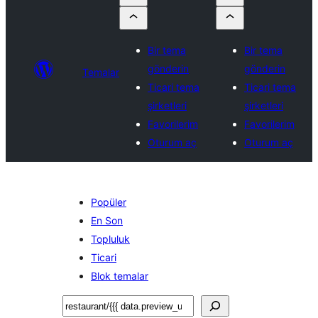
Bir tema
Bir tema
gönderin
gönderin
Temalar
Ticari tema
Ticari tema
şirketleri
şirketleri
Favorilerim
Favorilerim
Oturum aç
Oturum aç
Popüler
En Son
Topluluk
Ticari
Blok temalar
Ara