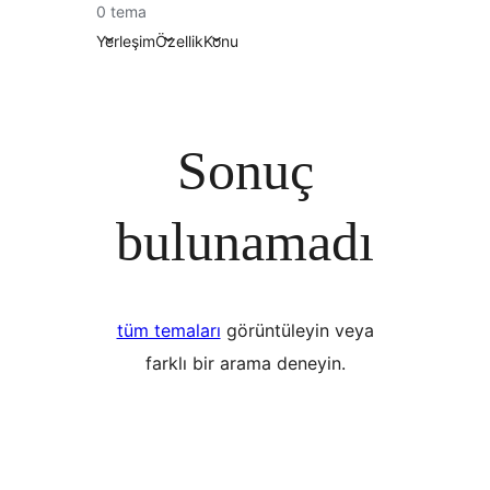
0 tema
Yerleşim
Özellik
Konu
Sonuç
bulunamadı
tüm temaları
görüntüleyin veya
farklı bir arama deneyin.