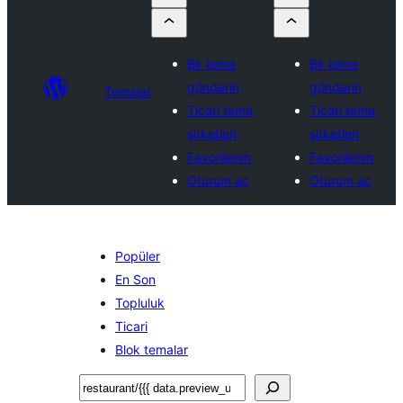
Bir tema
Bir tema
gönderin
gönderin
Temalar
Ticari tema
Ticari tema
şirketleri
şirketleri
Favorilerim
Favorilerim
Oturum aç
Oturum aç
Popüler
En Son
Topluluk
Ticari
Blok temalar
Ara