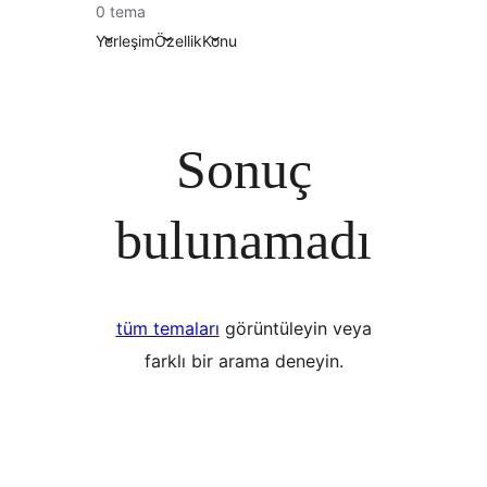
0 tema
Yerleşim
Özellik
Konu
Sonuç
bulunamadı
tüm temaları
görüntüleyin veya
farklı bir arama deneyin.