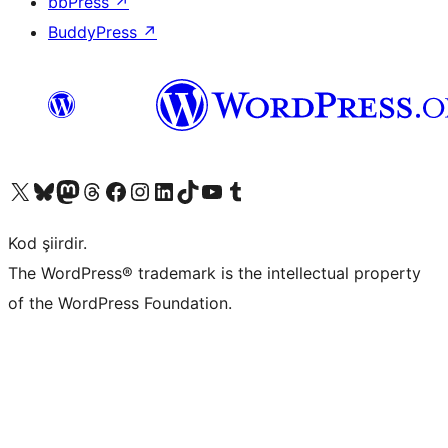
bbPress
↗
BuddyPress
↗
X (eski Twitter) hesabımıza bakın
Bluesky hesabımızı ziyaret edin
Mastodon hesabımızı ziyaret edin
Threads hesabımızı ziyaret edin
Facebook sayfamızı ziyaret edin
Instagram hesabımızı ziyaret edin
LinkedIn hesabımızı ziyaret edin
TikTok hesabımızı ziyaret edin
YouTube kanalımızı ziyaret edin
Tumblr hesabımızı ziyaret edin
Kod şiirdir.
The WordPress® trademark is the intellectual property
of the WordPress Foundation.