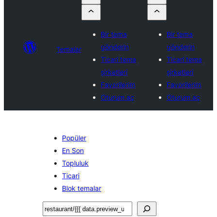
Bir tema
Bir tema
gönderin
gönderin
Temalar
Ticari tema
Ticari tema
şirketleri
şirketleri
Favorilerim
Favorilerim
Oturum aç
Oturum aç
Popüler
En Son
Topluluk
Ticari
Blok temalar
Ara