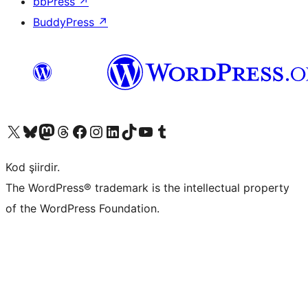
bbPress
↗
BuddyPress
↗
X (eski Twitter) hesabımıza bakın
Bluesky hesabımızı ziyaret edin
Mastodon hesabımızı ziyaret edin
Threads hesabımızı ziyaret edin
Facebook sayfamızı ziyaret edin
Instagram hesabımızı ziyaret edin
LinkedIn hesabımızı ziyaret edin
TikTok hesabımızı ziyaret edin
YouTube kanalımızı ziyaret edin
Tumblr hesabımızı ziyaret edin
Kod şiirdir.
The WordPress® trademark is the intellectual property
of the WordPress Foundation.