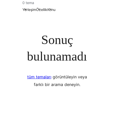
0 tema
Yerleşim
Özellik
Konu
Sonuç
bulunamadı
tüm temaları
görüntüleyin veya
farklı bir arama deneyin.