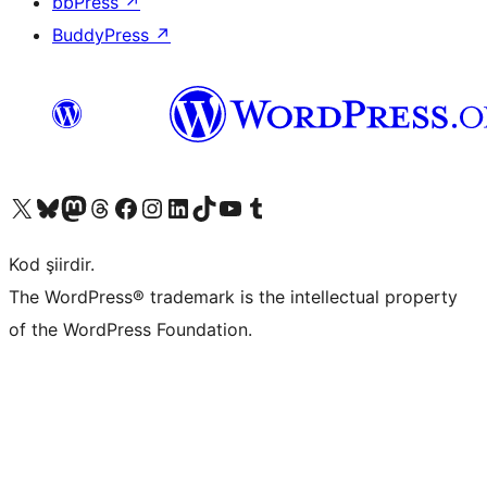
bbPress
↗
BuddyPress
↗
X (eski Twitter) hesabımıza bakın
Bluesky hesabımızı ziyaret edin
Mastodon hesabımızı ziyaret edin
Threads hesabımızı ziyaret edin
Facebook sayfamızı ziyaret edin
Instagram hesabımızı ziyaret edin
LinkedIn hesabımızı ziyaret edin
TikTok hesabımızı ziyaret edin
YouTube kanalımızı ziyaret edin
Tumblr hesabımızı ziyaret edin
Kod şiirdir.
The WordPress® trademark is the intellectual property
of the WordPress Foundation.