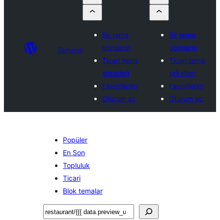
Bir tema
Bir tema
gönderin
gönderin
Temalar
Ticari tema
Ticari tema
şirketleri
şirketleri
Favorilerim
Favorilerim
Oturum aç
Oturum aç
Popüler
En Son
Topluluk
Ticari
Blok temalar
Ara