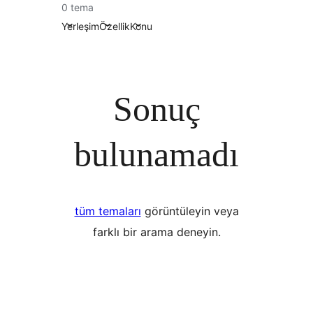
0 tema
Yerleşim
Özellik
Konu
Sonuç
bulunamadı
tüm temaları
görüntüleyin veya
farklı bir arama deneyin.