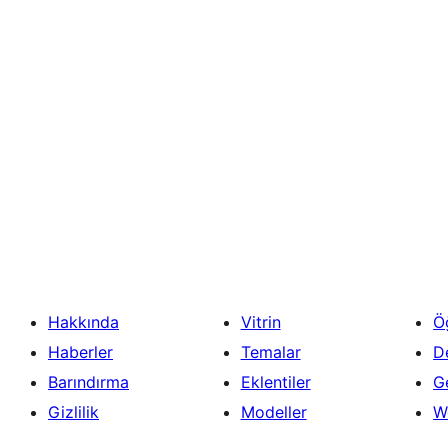
Hakkında
Vitrin
Ö
Haberler
Temalar
D
Barındırma
Eklentiler
Ge
Gizlilik
Modeller
W