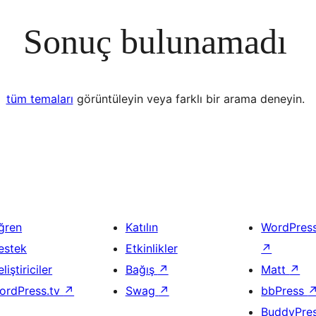
Sonuç bulunamadı
tüm temaları
görüntüleyin veya farklı bir arama deneyin.
ğren
Katılın
WordPres
estek
Etkinlikler
↗
liştiriciler
Bağış
↗
Matt
↗
ordPress.tv
↗
Swag
↗
bbPress
BuddyPre