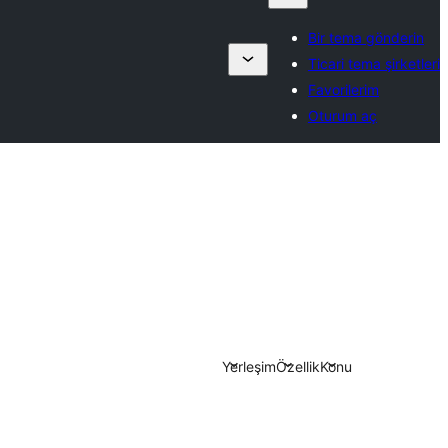
Bir tema gönderin
Ticari tema şirketleri
Favorilerim
Oturum aç
Yerleşim
Özellik
Konu