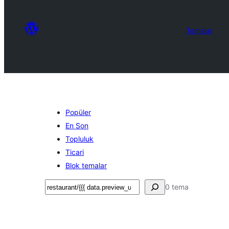
Temalar
Popüler
En Son
Topluluk
Ticari
Blok temalar
Ara
0 tema