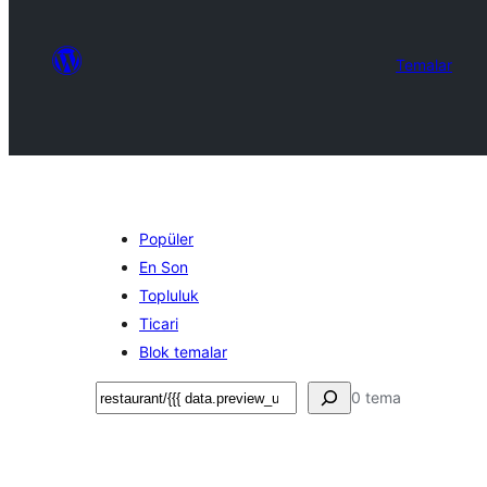
Temalar
Popüler
En Son
Topluluk
Ticari
Blok temalar
Ara
0 tema