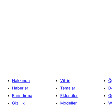
Hakkında
Vitrin
Ö
Haberler
Temalar
D
Barındırma
Eklentiler
Ge
Gizlilik
Modeller
W