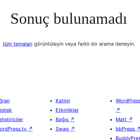
Sonuç bulunamadı
tüm temaları
görüntüleyin veya farklı bir arama deneyin.
ğren
Katılın
WordPres
estek
Etkinlikler
↗
liştiriciler
Bağış
↗
Matt
↗
ordPress.tv
↗
Swag
↗
bbPress
BuddyPre