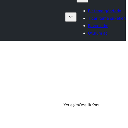
Bir tema gönderin
Ticari tema şirketleri
Favorilerim
Oturum aç
Yerleşim
Özellik
Konu