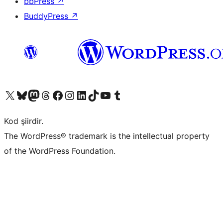
bbPress
↗
BuddyPress
↗
X (eski Twitter) hesabımıza bakın
Bluesky hesabımızı ziyaret edin
Mastodon hesabımızı ziyaret edin
Threads hesabımızı ziyaret edin
Facebook sayfamızı ziyaret edin
Instagram hesabımızı ziyaret edin
LinkedIn hesabımızı ziyaret edin
TikTok hesabımızı ziyaret edin
YouTube kanalımızı ziyaret edin
Tumblr hesabımızı ziyaret edin
Kod şiirdir.
The WordPress® trademark is the intellectual property
of the WordPress Foundation.