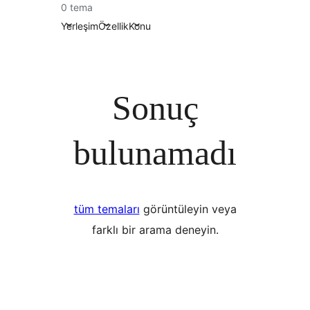
0 tema
Yerleşim
Özellik
Konu
Sonuç
bulunamadı
tüm temaları
görüntüleyin veya
farklı bir arama deneyin.