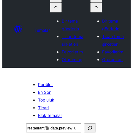
Bir tema
Bir tema
gönderin
gönderin
Temalar
Ticari tema
Ticari tema
şirketleri
şirketleri
Favorilerim
Favorilerim
Oturum aç
Oturum aç
Popüler
En Son
Topluluk
Ticari
Blok temalar
Ara