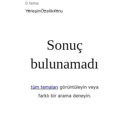
0 tema
Yerleşim
Özellik
Konu
Sonuç
bulunamadı
tüm temaları
görüntüleyin veya
farklı bir arama deneyin.