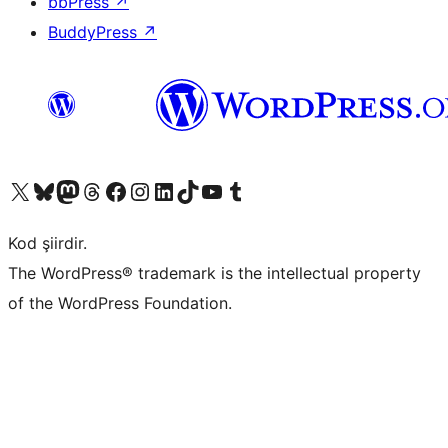
bbPress
↗
BuddyPress
↗
X (eski Twitter) hesabımıza bakın
Bluesky hesabımızı ziyaret edin
Mastodon hesabımızı ziyaret edin
Threads hesabımızı ziyaret edin
Facebook sayfamızı ziyaret edin
Instagram hesabımızı ziyaret edin
LinkedIn hesabımızı ziyaret edin
TikTok hesabımızı ziyaret edin
YouTube kanalımızı ziyaret edin
Tumblr hesabımızı ziyaret edin
Kod şiirdir.
The WordPress® trademark is the intellectual property
of the WordPress Foundation.