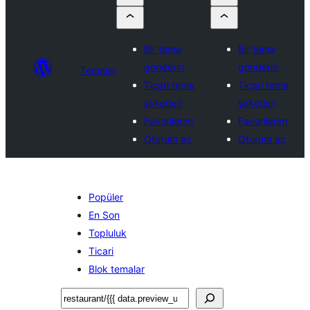
Bir tema
Bir tema
gönderin
gönderin
Temalar
Ticari tema
Ticari tema
şirketleri
şirketleri
Favorilerim
Favorilerim
Oturum aç
Oturum aç
Popüler
En Son
Topluluk
Ticari
Blok temalar
Ara