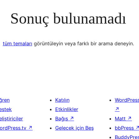
Sonuç bulunamadı
tüm temaları
görüntüleyin veya farklı bir arama deneyin.
ğren
Katılın
WordPres
estek
Etkinlikler
↗
liştiriciler
Bağış
↗
Matt
↗
ordPress.tv
↗
Gelecek için Beş
bbPress
BuddyPre