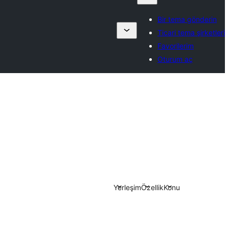
Bir tema gönderin
Ticari tema şirketleri
Favorilerim
Oturum aç
Yerleşim
Özellik
Konu