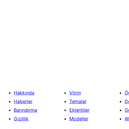
Hakkında
Vitrin
Ö
Haberler
Temalar
D
Barındırma
Eklentiler
Ge
Gizlilik
Modeller
W