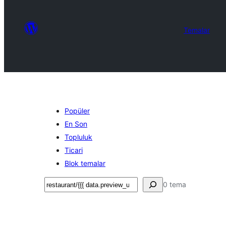
Temalar
Popüler
En Son
Topluluk
Ticari
Blok temalar
Ara
0 tema