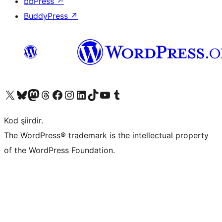
bbPress
↗
BuddyPress
↗
X (eski Twitter) hesabımıza bakın
Bluesky hesabımızı ziyaret edin
Mastodon hesabımızı ziyaret edin
Threads hesabımızı ziyaret edin
Facebook sayfamızı ziyaret edin
Instagram hesabımızı ziyaret edin
LinkedIn hesabımızı ziyaret edin
TikTok hesabımızı ziyaret edin
YouTube kanalımızı ziyaret edin
Tumblr hesabımızı ziyaret edin
Kod şiirdir.
The WordPress® trademark is the intellectual property
of the WordPress Foundation.