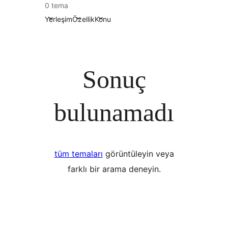
0 tema
Yerleşim
Özellik
Konu
Sonuç
bulunamadı
tüm temaları
görüntüleyin veya
farklı bir arama deneyin.