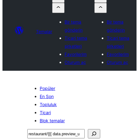
Bir tema
Bir tema
gönderin
gönderin
Temalar
Ticari tema
Ticari tema
şirketleri
şirketleri
Favorilerim
Favorilerim
Oturum aç
Oturum aç
Popüler
En Son
Topluluk
Ticari
Blok temalar
Ara