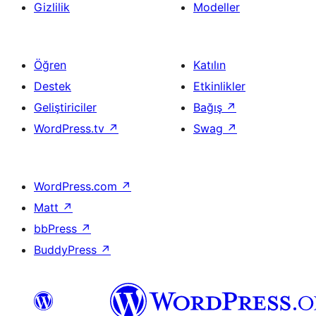
Gizlilik
Modeller
Öğren
Katılın
Destek
Etkinlikler
Geliştiriciler
Bağış
↗
WordPress.tv
↗
Swag
↗
WordPress.com
↗
Matt
↗
bbPress
↗
BuddyPress
↗