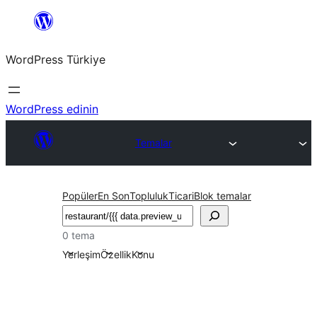
İçeriğe
geç
WordPress Türkiye
WordPress edinin
Temalar
Popüler
En Son
Topluluk
Ticari
Blok temalar
Ara
0 tema
Yerleşim
Özellik
Konu