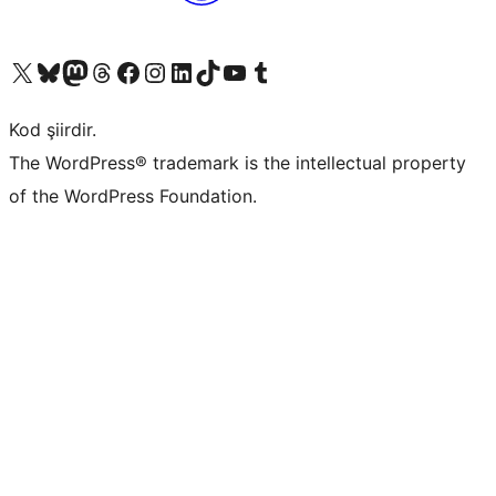
X (eski Twitter) hesabımıza bakın
Bluesky hesabımızı ziyaret edin
Mastodon hesabımızı ziyaret edin
Threads hesabımızı ziyaret edin
Facebook sayfamızı ziyaret edin
Instagram hesabımızı ziyaret edin
LinkedIn hesabımızı ziyaret edin
TikTok hesabımızı ziyaret edin
YouTube kanalımızı ziyaret edin
Tumblr hesabımızı ziyaret edin
Kod şiirdir.
The WordPress® trademark is the intellectual property
of the WordPress Foundation.