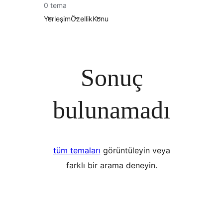
0 tema
Yerleşim
Özellik
Konu
Sonuç
bulunamadı
tüm temaları
görüntüleyin veya
farklı bir arama deneyin.