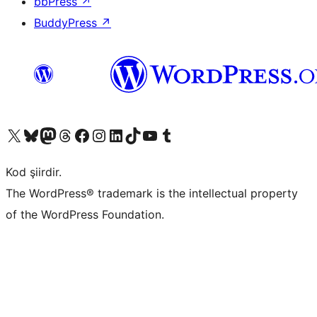
bbPress
↗
BuddyPress
↗
X (eski Twitter) hesabımıza bakın
Bluesky hesabımızı ziyaret edin
Mastodon hesabımızı ziyaret edin
Threads hesabımızı ziyaret edin
Facebook sayfamızı ziyaret edin
Instagram hesabımızı ziyaret edin
LinkedIn hesabımızı ziyaret edin
TikTok hesabımızı ziyaret edin
YouTube kanalımızı ziyaret edin
Tumblr hesabımızı ziyaret edin
Kod şiirdir.
The WordPress® trademark is the intellectual property
of the WordPress Foundation.