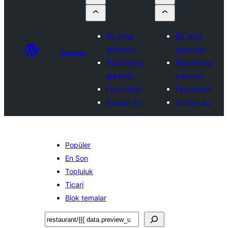
Bir tema
Bir tema
gönderin
gönderin
Temalar
Ticari tema
Ticari tema
şirketleri
şirketleri
Favorilerim
Favorilerim
Oturum aç
Oturum aç
Popüler
En Son
Topluluk
Ticari
Blok temalar
Ara