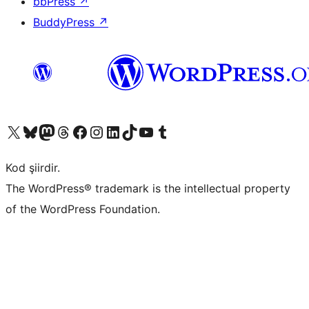
bbPress
↗
BuddyPress
↗
X (eski Twitter) hesabımıza bakın
Bluesky hesabımızı ziyaret edin
Mastodon hesabımızı ziyaret edin
Threads hesabımızı ziyaret edin
Facebook sayfamızı ziyaret edin
Instagram hesabımızı ziyaret edin
LinkedIn hesabımızı ziyaret edin
TikTok hesabımızı ziyaret edin
YouTube kanalımızı ziyaret edin
Tumblr hesabımızı ziyaret edin
Kod şiirdir.
The WordPress® trademark is the intellectual property
of the WordPress Foundation.