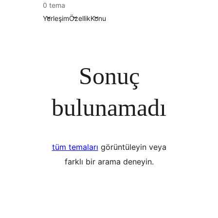
0 tema
Yerleşim
Özellik
Konu
Sonuç
bulunamadı
tüm temaları
görüntüleyin veya
farklı bir arama deneyin.