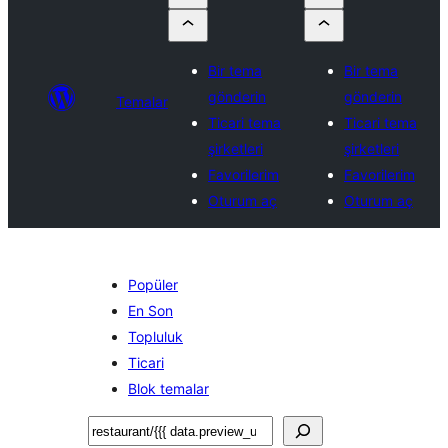
Bir tema
Bir tema
gönderin
gönderin
Temalar
Ticari tema
Ticari tema
şirketleri
şirketleri
Favorilerim
Favorilerim
Oturum aç
Oturum aç
Popüler
En Son
Topluluk
Ticari
Blok temalar
Ara