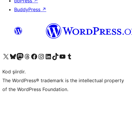
bbPress
↗
BuddyPress
↗
X (eski Twitter) hesabımıza bakın
Bluesky hesabımızı ziyaret edin
Mastodon hesabımızı ziyaret edin
Threads hesabımızı ziyaret edin
Facebook sayfamızı ziyaret edin
Instagram hesabımızı ziyaret edin
LinkedIn hesabımızı ziyaret edin
TikTok hesabımızı ziyaret edin
YouTube kanalımızı ziyaret edin
Tumblr hesabımızı ziyaret edin
Kod şiirdir.
The WordPress® trademark is the intellectual property
of the WordPress Foundation.