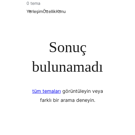
0 tema
Yerleşim
Özellik
Konu
Sonuç
bulunamadı
tüm temaları
görüntüleyin veya
farklı bir arama deneyin.