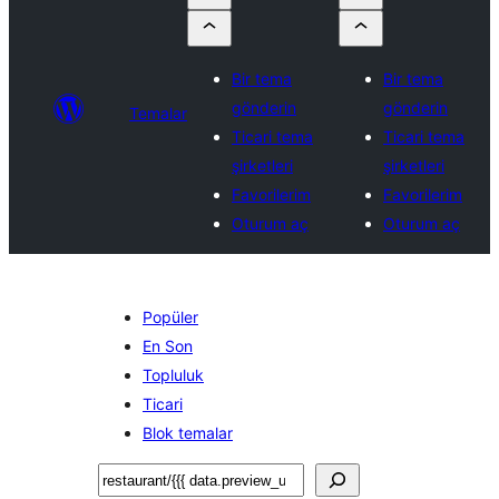
Bir tema
Bir tema
gönderin
gönderin
Temalar
Ticari tema
Ticari tema
şirketleri
şirketleri
Favorilerim
Favorilerim
Oturum aç
Oturum aç
Popüler
En Son
Topluluk
Ticari
Blok temalar
Ara