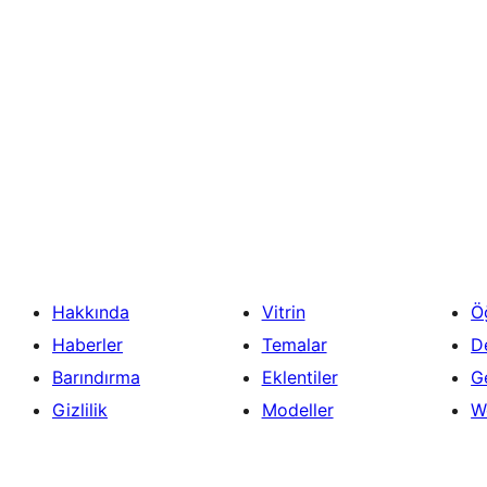
Hakkında
Vitrin
Ö
Haberler
Temalar
D
Barındırma
Eklentiler
Ge
Gizlilik
Modeller
W