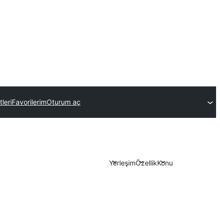
leri
Favorilerim
Oturum aç
Yerleşim
Özellik
Konu