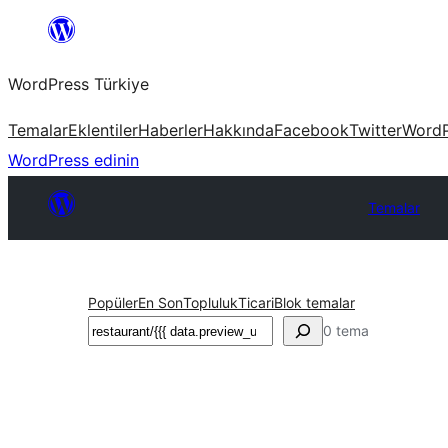
İçeriğe
geç
WordPress Türkiye
Temalar
Eklentiler
Haberler
Hakkında
Facebook
Twitter
WordP
WordPress edinin
Temalar
Popüler
En Son
Topluluk
Ticari
Blok temalar
Ara
0 tema