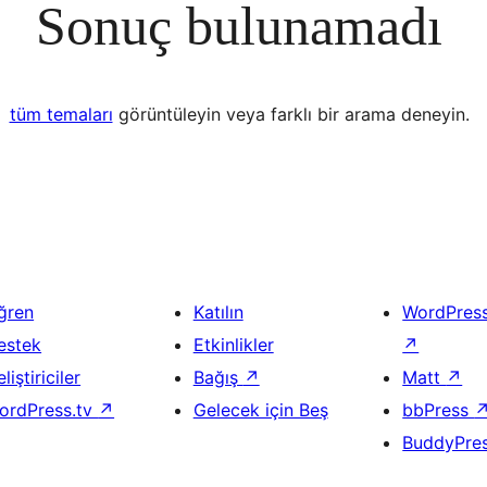
Sonuç bulunamadı
tüm temaları
görüntüleyin veya farklı bir arama deneyin.
ğren
Katılın
WordPres
estek
Etkinlikler
↗
liştiriciler
Bağış
↗
Matt
↗
ordPress.tv
↗
Gelecek için Beş
bbPress
BuddyPre