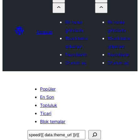
Bir tema
Bir tema
gönderin
gönderin
Temalar
Ticari tema
Ticari tema
şirketleri
şirketleri
Favorilerim
Favorilerim
Oturum aç
Oturum aç
Popüler
En Son
Topluluk
Ticari
Blok temalar
Ara