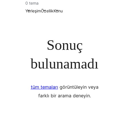
0 tema
Yerleşim
Özellik
Konu
Sonuç
bulunamadı
tüm temaları
görüntüleyin veya
farklı bir arama deneyin.