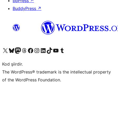
bbPress
↗
BuddyPress
↗
X (eski Twitter) hesabımıza bakın
Bluesky hesabımızı ziyaret edin
Mastodon hesabımızı ziyaret edin
Threads hesabımızı ziyaret edin
Facebook sayfamızı ziyaret edin
Instagram hesabımızı ziyaret edin
LinkedIn hesabımızı ziyaret edin
TikTok hesabımızı ziyaret edin
YouTube kanalımızı ziyaret edin
Tumblr hesabımızı ziyaret edin
Kod şiirdir.
The WordPress® trademark is the intellectual property
of the WordPress Foundation.