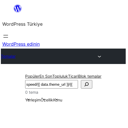
İçeriğe
geç
WordPress Türkiye
WordPress edinin
Temalar
Popüler
En Son
Topluluk
Ticari
Blok temalar
Ara
0 tema
Yerleşim
Özellik
Konu