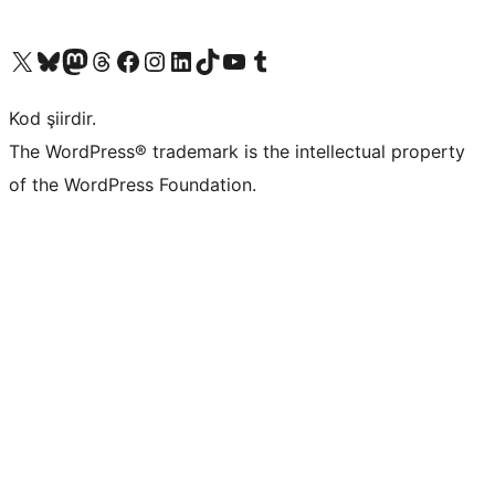
X (eski Twitter) hesabımıza bakın
Bluesky hesabımızı ziyaret edin
Mastodon hesabımızı ziyaret edin
Threads hesabımızı ziyaret edin
Facebook sayfamızı ziyaret edin
Instagram hesabımızı ziyaret edin
LinkedIn hesabımızı ziyaret edin
TikTok hesabımızı ziyaret edin
YouTube kanalımızı ziyaret edin
Tumblr hesabımızı ziyaret edin
Kod şiirdir.
The WordPress® trademark is the intellectual property
of the WordPress Foundation.