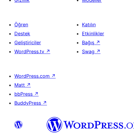
Gizlilik
Modeller
Öğren
Katılın
Destek
Etkinlikler
Geliştiriciler
Bağış
↗
WordPress.tv
↗
Swag
↗
WordPress.com
↗
Matt
↗
bbPress
↗
BuddyPress
↗