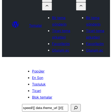
Bir tema
Bir tema
gönderin
gönderin
Temalar
Ticari tema
Ticari tema
şirketleri
şirketleri
Favorilerim
Favorilerim
Oturum aç
Oturum aç
Popüler
En Son
Topluluk
Ticari
Blok temalar
Ara