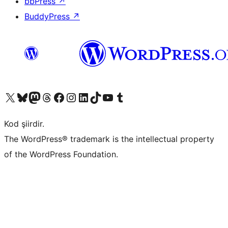
bbPress
↗
BuddyPress
↗
X (eski Twitter) hesabımıza bakın
Bluesky hesabımızı ziyaret edin
Mastodon hesabımızı ziyaret edin
Threads hesabımızı ziyaret edin
Facebook sayfamızı ziyaret edin
Instagram hesabımızı ziyaret edin
LinkedIn hesabımızı ziyaret edin
TikTok hesabımızı ziyaret edin
YouTube kanalımızı ziyaret edin
Tumblr hesabımızı ziyaret edin
Kod şiirdir.
The WordPress® trademark is the intellectual property
of the WordPress Foundation.