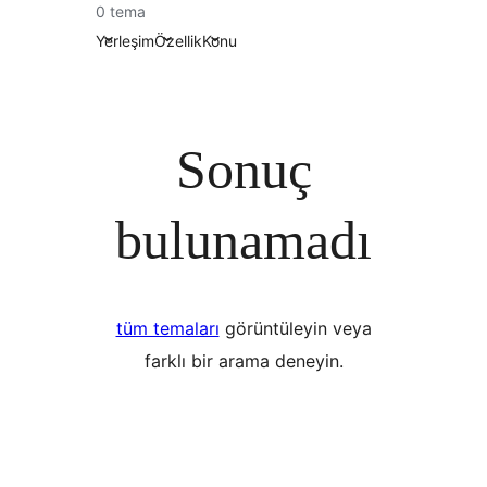
0 tema
Yerleşim
Özellik
Konu
Sonuç
bulunamadı
tüm temaları
görüntüleyin veya
farklı bir arama deneyin.