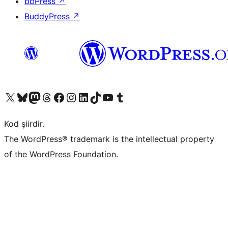
bbPress
↗
BuddyPress
↗
X (eski Twitter) hesabımıza bakın
Bluesky hesabımızı ziyaret edin
Mastodon hesabımızı ziyaret edin
Threads hesabımızı ziyaret edin
Facebook sayfamızı ziyaret edin
Instagram hesabımızı ziyaret edin
LinkedIn hesabımızı ziyaret edin
TikTok hesabımızı ziyaret edin
YouTube kanalımızı ziyaret edin
Tumblr hesabımızı ziyaret edin
Kod şiirdir.
The WordPress® trademark is the intellectual property
of the WordPress Foundation.