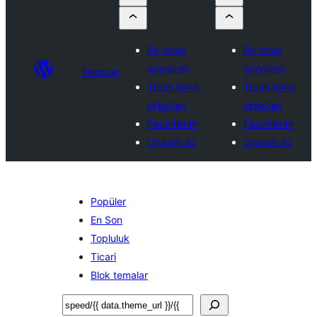
Bir tema
Bir tema
gönderin
gönderin
Temalar
Ticari tema
Ticari tema
şirketleri
şirketleri
Favorilerim
Favorilerim
Oturum aç
Oturum aç
Popüler
En Son
Topluluk
Ticari
Blok temalar
Ara