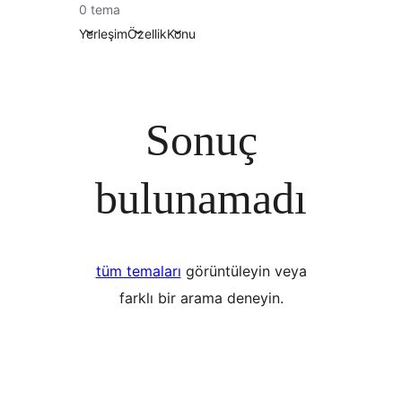
0 tema
Yerleşim
Özellik
Konu
Sonuç
bulunamadı
tüm temaları
görüntüleyin veya
farklı bir arama deneyin.