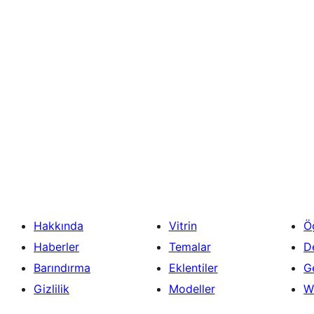
Hakkında
Vitrin
Ö
Haberler
Temalar
D
Barındırma
Eklentiler
Ge
Gizlilik
Modeller
W