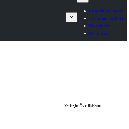
Bir tema gönderin
Ticari tema şirketleri
Favorilerim
Oturum aç
Yerleşim
Özellik
Konu