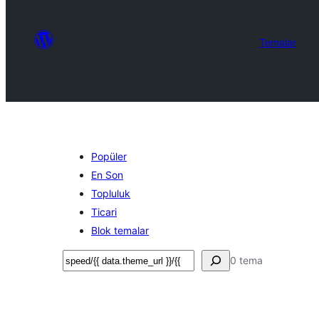
Temalar
Popüler
En Son
Topluluk
Ticari
Blok temalar
Ara
0 tema