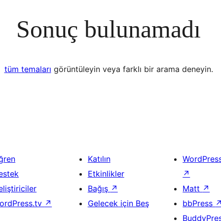
Sonuç bulunamadı
tüm temaları
görüntüleyin veya farklı bir arama deneyin.
ğren
Katılın
WordPres
estek
Etkinlikler
↗
liştiriciler
Bağış
↗
Matt
↗
ordPress.tv
↗
Gelecek için Beş
bbPress
BuddyPre