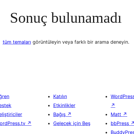
Sonuç bulunamadı
tüm temaları
görüntüleyin veya farklı bir arama deneyin.
ğren
Katılın
WordPres
estek
Etkinlikler
↗
liştiriciler
Bağış
↗
Matt
↗
ordPress.tv
↗
Gelecek için Beş
bbPress
BuddyPre