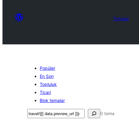
Temalar
Popüler
En Son
Topluluk
Ticari
Blok temalar
Ara
0 tema