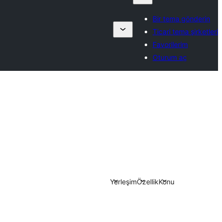
Bir tema gönderin
Ticari tema şirketleri
Favorilerim
Oturum aç
Yerleşim
Özellik
Konu